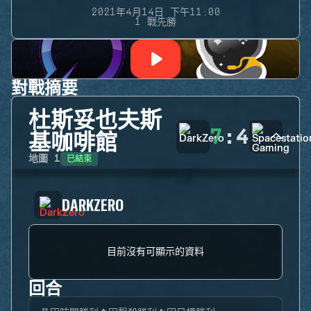
2021年4月14日 下午11:00
1 戰先勝
對戰摘要
杜斯妥也夫斯
7
:
4
基咖啡館
已結束
地圖
1
DARKZERO
目前沒有可顯示的資料
回合