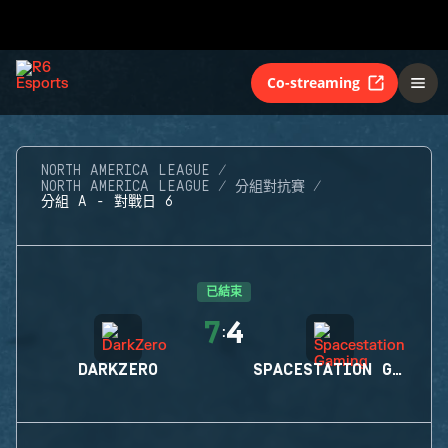
Co-streaming
NORTH AMERICA LEAGUE
NORTH AMERICA LEAGUE
分組對抗賽
分組 A - 對戰日 6
已結束
7
4
:
DARKZERO
SPACESTATION GAMING