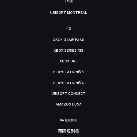
工作室
UBISOFT MONTRÉAL
平台
XBOX GAME PASS
XBOX SERIES X|S
XBOX ONE
PLAYSTATION®5
PLAYSTATION®4
UBISOFT CONNECT
AMAZON LUNA
R6 電競規則
國際規則書