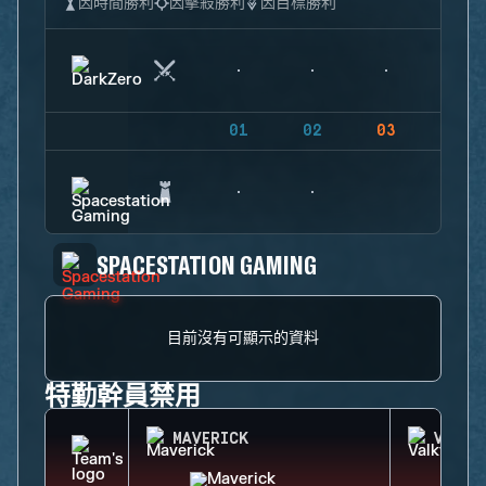
因時間勝利
因擊殺勝利
因目標勝利
01
02
03
04
SPACESTATION GAMING
目前沒有可顯示的資料
特勤幹員禁用
MAVERICK
VALKY