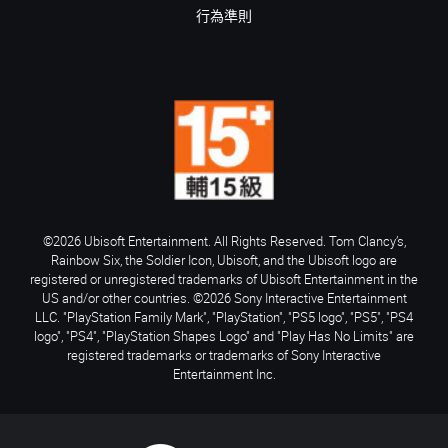
行為準則
©2026 Ubisoft Entertainment. All Rights Reserved. Tom Clancy’s,
Rainbow Six, the Soldier Icon, Ubisoft, and the Ubisoft logo are
registered or unregistered trademarks of Ubisoft Entertainment in the
US and/or other countries. ©2026 Sony Interactive Entertainment
LLC. "PlayStation Family Mark", "PlayStation", "PS5 logo", "PS5", "PS4
logo", "PS4", "PlayStation Shapes Logo" and "Play Has No Limits" are
registered trademarks or trademarks of Sony Interactive
Entertainment Inc.