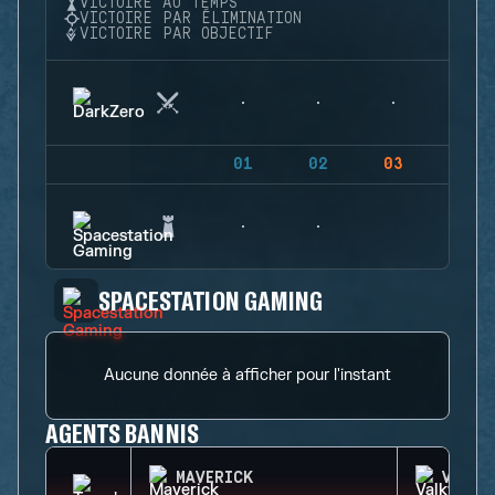
VICTOIRE AU TEMPS
VICTOIRE PAR ÉLIMINATION
VICTOIRE PAR OBJECTIF
01
02
03
04
SPACESTATION GAMING
Aucune donnée à afficher pour l'instant
AGENTS BANNIS
MAVERICK
VALKY