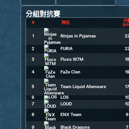
分組對抗賽
分
#
隊伍
（pt
1
Ninjas in Pyjamas
2
2
FURIA
2
3
Fluxo W7M
1
4
FaZe Clan
1
5
Team Liquid Alienware
1
6
LOS
1
7
LOUD
1
8
ENX Team
9
9
Black Dragons
7