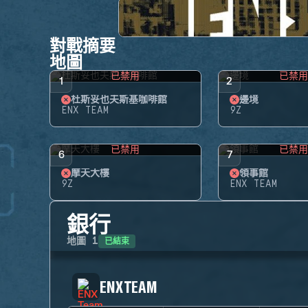
對戰摘要
地圖
已禁用
已禁
1
2
杜斯妥也夫斯基咖啡館
邊境
ENX TEAM
9Z
已禁用
已禁
6
7
摩天大樓
領事館
9Z
ENX TEAM
銀行
已結束
地圖
1
ENX TEAM