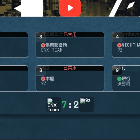
用
已禁用
3
4
俱樂部會所
NIGHT
ENX TEAM
9Z
用
已禁用
8
9
木屋
銀行
9Z
決勝局
7
:
2