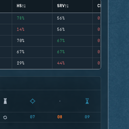
HS
SRV
CLUTCHES
78%
56%
0
14%
56%
0
70%
67%
0
67%
67%
0
29%
44%
0
07
08
09