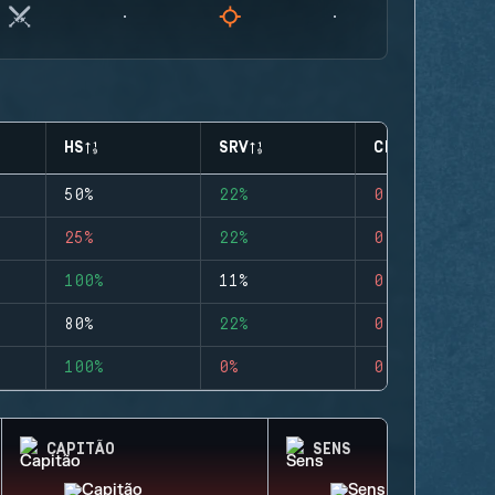
HS
SRV
CLUTCHES
50%
22%
0
25%
22%
0
100%
11%
0
80%
22%
0
100%
0%
0
CAPITÃO
SENS