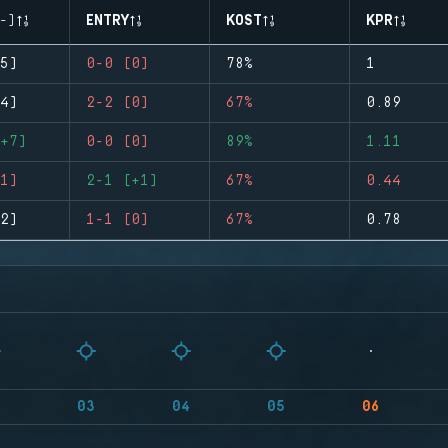
-)
ENTRY
KOST
KPR
5)
0-0 (0)
78%
1
4)
2-2 (0)
67%
0.89
+7)
0-0 (0)
89%
1.11
1)
2-1 (+1)
67%
0.44
2)
1-1 (0)
67%
0.78
03
04
05
06