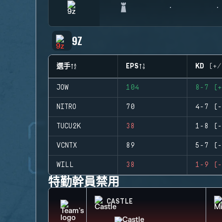
9Z
選手
EPS
KD (+/
JOW
104
8-7 (+
NITRO
70
4-7 (-
TUCU2K
38
1-8 (-
VCNTX
89
5-7 (-
WILL
38
1-9 (-
特勤幹員禁用
CASTLE