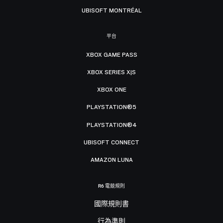
UBISOFT MONTRÉAL
平台
XBOX GAME PASS
XBOX SERIES X|S
XBOX ONE
PLAYSTATION®5
PLAYSTATION®4
UBISOFT CONNECT
AMAZON LUNA
R6 電競規則
國際規則書
行為準則