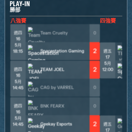
PLAY-IN
勝部
八強賽
四強賽
週四
Team Cruelty
0
16
5月
2
Spacestation Gaming
週五
18:15
17
5月
2
週四
TEAM JOEL
12:00
16
5月
CAG by VARREL
0
14:45
週四
BNK FEARX
0
16
5月
2
Geekay Esports
週五
14:45
17