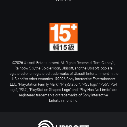
©2026 Ubisoft Entertainment. All Rights Reserved. Tom Clancy’s,
Rainbow Six, the Soldier Icon, Ubisoft, and the Ubisoft logo are
registered or unregistered trademarks of Ubisoft Entertainment in the
US and/or other countries. ©2026 Sony Interactive Entertainment
LLC. "PlayStation Family Mark", "PlayStation", "PS5 logo", "PS5", "PS4
logo", "PS4", "PlayStation Shapes Logo" and "Play Has No Limits" are
registered trademarks or trademarks of Sony Interactive
Entertainment Inc.