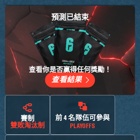
預測已結束
查看你是否贏得任何獎勵！
查看結果
前 4 名隊伍可參與
賽制
雙敗淘汰制
PLAYOFFS