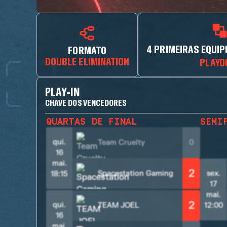
4 PRIMEIRAS EQUIP
FORMATO
DOUBLE ELIMINATION
PLAYO
PLAY-IN
CHAVE DOS VENCEDORES
QUARTAS DE FINAL
SEMI
qui.
Team Cruelty
0
16
mai.
2
Spacestation Gaming
sex.
18:15
17
mai.
2
qui.
TEAM JOEL
12:00
16
mai.