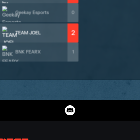
Geekay Esports
0
2
TEAM JOEL
BNK FEARX
1