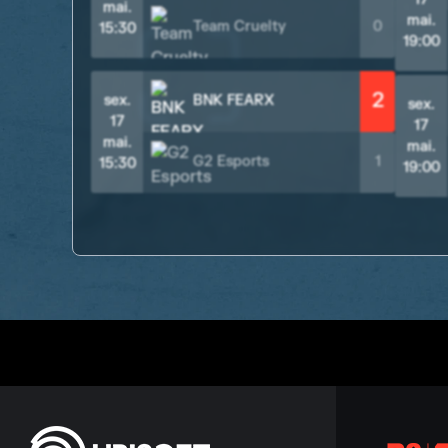
mai.
mai.
Team Cruelty
0
15:30
19:00
2
sex.
BNK FEARX
sex.
17
17
mai.
mai.
G2 Esports
1
15:30
19:00