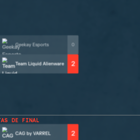
Geekay Esports
0
2
Team Liquid Alienware
TAS DE FINAL
2
CAG by VARREL