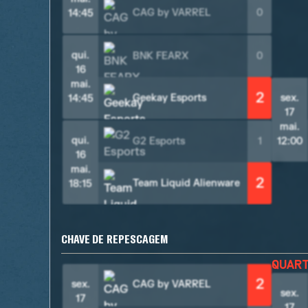
CAG by VARREL
0
14:45
qui.
BNK FEARX
0
16
mai.
2
Geekay Esports
sex.
14:45
17
mai.
qui.
G2 Esports
1
12:00
16
mai.
2
Team Liquid Alienware
18:15
CHAVE DE REPESCAGEM
QUAR
2
sex.
CAG by VARREL
sex.
17
17