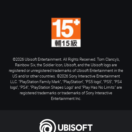
©2026 Ubisoft Entertainment. All Rights Reserved. Tom Clancy’s,
Rainbow Six, the Soldier Icon, Ubisoft, and the Ubisoft logo are
registered or unregistered trademarks of Ubisoft Entertainment in the
US and/or other countries. ©2026 Sony Interactive Entertainment
LLC. "PlayStation Family Mark", "PlayStation", "PS5 logo", "PS5", "PS4
logo", "PS4", "PlayStation Shapes Logo" and "Play Has No Limits" are
registered trademarks or trademarks of Sony Interactive
Entertainment Inc.