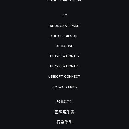
UBISOFT MONTRÉAL
平台
XBOX GAME PASS
XBOX SERIES X|S
XBOX ONE
PLAYSTATION®5
PLAYSTATION®4
UBISOFT CONNECT
AMAZON LUNA
R6 電競規則
國際規則書
行為準則