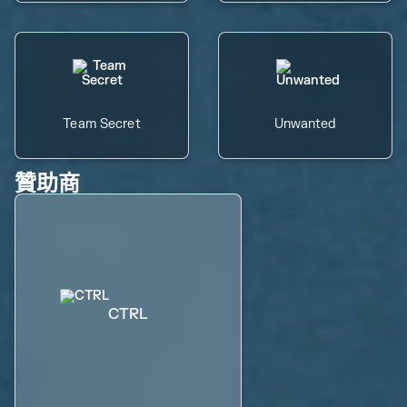
Team Secret
Unwanted
贊助商
CTRL