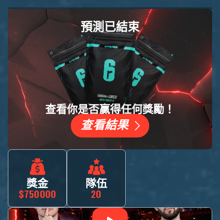
預測已結束
查看你是否贏得任何獎勵！
查看結果
獎金
隊伍
$750000
20