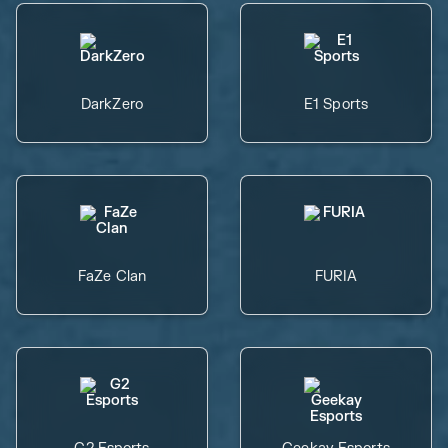
DarkZero
E1 Sports
FaZe Clan
FURIA