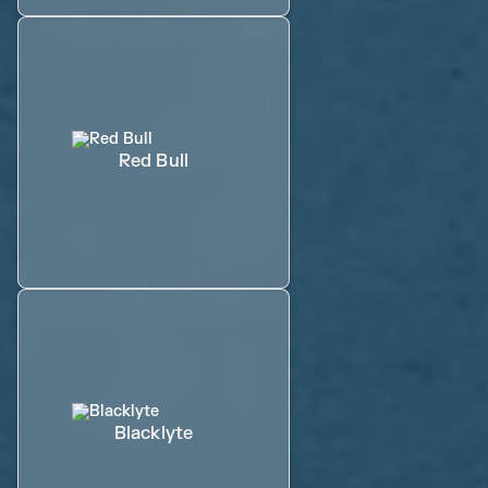
Red Bull
Blacklyte