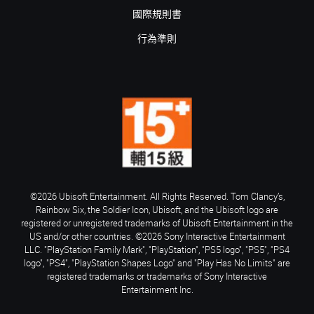
國際規則書
行為準則
©2026 Ubisoft Entertainment. All Rights Reserved. Tom Clancy’s,
Rainbow Six, the Soldier Icon, Ubisoft, and the Ubisoft logo are
registered or unregistered trademarks of Ubisoft Entertainment in the
US and/or other countries. ©2026 Sony Interactive Entertainment
LLC. "PlayStation Family Mark", "PlayStation", "PS5 logo", "PS5", "PS4
logo", "PS4", "PlayStation Shapes Logo" and "Play Has No Limits" are
registered trademarks or trademarks of Sony Interactive
Entertainment Inc.