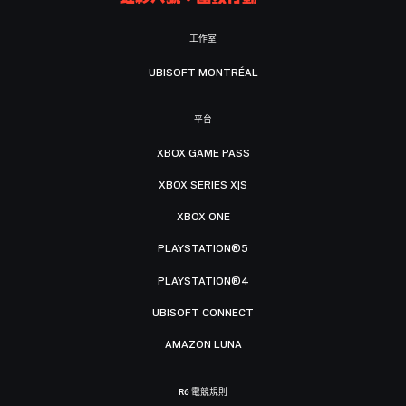
工作室
UBISOFT MONTRÉAL
平台
XBOX GAME PASS
XBOX SERIES X|S
XBOX ONE
PLAYSTATION®5
PLAYSTATION®4
UBISOFT CONNECT
AMAZON LUNA
R6 電競規則