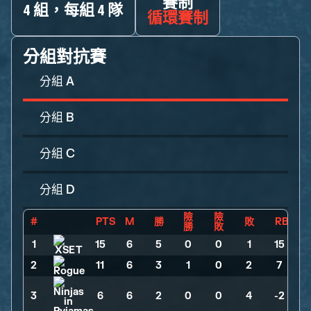
賽制
4 組，每組 4 隊
循環賽制
分組對抗賽
分組 A
分組 B
分組 C
分組 D
險
險
#
PTS
M
勝
敗
RB
勝
敗
1
15
>
6
>
5
>
0
>
0
>
1
>
15
2
11
>
6
>
3
>
1
>
0
>
2
>
7
3
6
>
6
>
2
>
0
>
0
>
4
>
-2