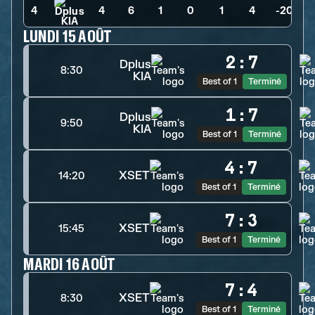
4
4
>
6
>
1
>
0
>
1
>
4
>
-20
LUNDI 15 AOÛT
2
:
7
Dplus
8:30
KIA
Best of 1
Terminé
1
:
7
Dplus
9:50
KIA
Best of 1
Terminé
4
:
7
XSET
14:20
Best of 1
Terminé
7
:
3
XSET
15:45
Best of 1
Terminé
MARDI 16 AOÛT
7
:
4
XSET
8:30
Best of 1
Terminé