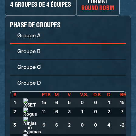
FORMAT
4 GROUPES DE 4 ÉQUIPES
ROUND ROBIN
PHASE DE GROUPES
Groupe A
Groupe B
Groupe C
Groupe D
#
PTS
M
V
V.S.
D.S.
D
BR
1
15
>
6
>
5
>
0
>
0
>
1
>
15
2
11
>
6
>
3
>
1
>
0
>
2
>
7
3
6
>
6
>
2
>
0
>
0
>
4
>
-2