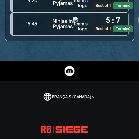
14:20
Pyjamas
Best of 1
Terminé
5
:
7
Ninjas in
15:45
Pyjamas
Best of 1
Terminé
FRANÇAIS (CANADA)