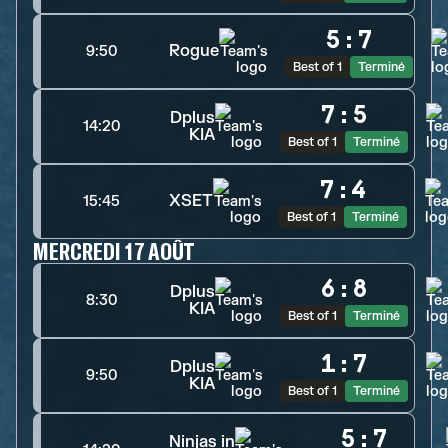
5
:
7
Rogue
9:50
Best of 1
Terminé
7
:
5
Dplus
14:20
KIA
Best of 1
Terminé
7
:
4
XSET
15:45
Best of 1
Terminé
MERCREDI 17 AOÛT
6
:
8
Dplus
8:30
KIA
Best of 1
Terminé
1
:
7
Dplus
9:50
KIA
Best of 1
Terminé
5
:
7
Ninjas in