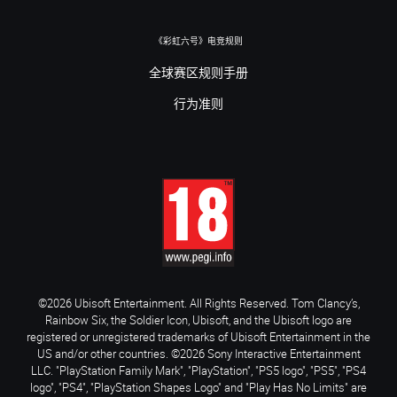
《彩虹六号》电竞规则
全球赛区规则手册
行为准则
©2026 Ubisoft Entertainment. All Rights Reserved. Tom Clancy’s,
Rainbow Six, the Soldier Icon, Ubisoft, and the Ubisoft logo are
registered or unregistered trademarks of Ubisoft Entertainment in the
US and/or other countries. ©2026 Sony Interactive Entertainment
LLC. "PlayStation Family Mark", "PlayStation", "PS5 logo", "PS5", "PS4
logo", "PS4", "PlayStation Shapes Logo" and "Play Has No Limits" are