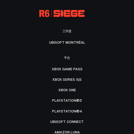
工作室
UBISOFT MONTRÉAL
平台
XBOX GAME PASS
XBOX SERIES X|S
XBOX ONE
PLAYSTATION®5
PLAYSTATION®4
UBISOFT CONNECT
AMAZON LUNA