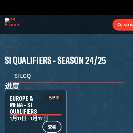
Co-str
SI QUALIFIERS - SEASON 24/25
SI LCQ
进度
EUROPE &
已结束
MENA - SI
QUALIFIERS
1月11日 - 1月12日
查看