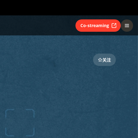
Co-streaming
关注