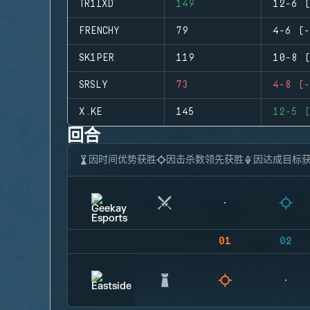
TR1IXD
149
12-6 (
FRENCHY
79
4-6 (-
SK1PER
119
10-8 (
SRSLY
73
4-8 (-
X.KE
145
12-5 (
回合
因时间优势获胜
因击杀数领先获胜
因达成目标
01
02