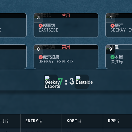
禁用
3
4
领事馆
银行
S
EASTSIDE
GEEKAY E
禁用
8
9
虎穴狼巢
木屋
GEEKAY ESPORTS
决胜局
7
:
3
-)
ENTRY
KOST
KPR