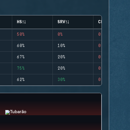
HS
SRV
CLUTCHES
50%
0%
0
60%
10%
0
67%
20%
0
75%
20%
0
62%
30%
0