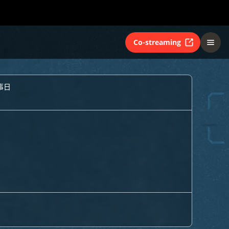
Co-streaming
事日