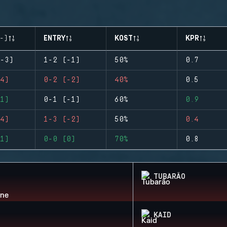
-)
ENTRY
KOST
KPR
-3)
1-2 (-1)
50%
0.7
4)
0-2 (-2)
40%
0.5
1)
0-1 (-1)
60%
0.9
4)
1-3 (-2)
50%
0.4
1)
0-0 (0)
70%
0.8
TUBARÃO
KAID