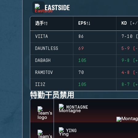
EASTSIDE
选手
EPS
KD (+/
VIITA
86
7-10 (
DAUNTLESS
69
5-9 (-
DABAGH
105
9-8 (+
RAMOTOV
70
4-8 (-
II3Z
105
8-7 (+
特勤干员禁用
MONTAGNE
YING