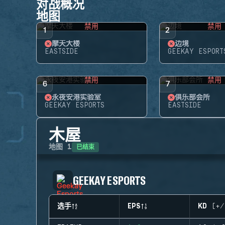
对战概况
地图
禁用
禁用
1
2
摩天大楼
边境
EASTSIDE
GEEKAY ESPORT
禁用
禁用
6
7
永夜安港实验室
俱乐部会所
GEEKAY ESPORTS
EASTSIDE
木屋
已结束
地图
1
GEEKAY ESPORTS
选手
EPS
KD (+/