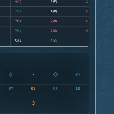
45%
40%
1
75%
40%
0
70%
20%
0
75%
20%
0
58%
50%
1
07
08
09
10