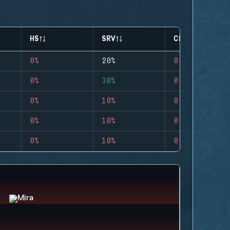
HS
SRV
CLUTCHES
0%
20%
0
0%
30%
0
0%
10%
0
0%
10%
0
0%
10%
0