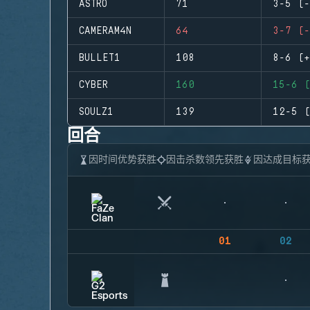
ASTRO
71
3-5 (-
CAMERAM4N
64
3-7 (-
BULLET1
108
8-6 (+
CYBER
160
15-6 (
SOULZ1
139
12-5 (
回合
因时间优势获胜
因击杀数领先获胜
因达成目标
01
02