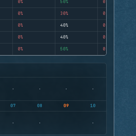
0%
50%
0
0%
30%
0
0%
40%
0
0%
40%
0
0%
50%
0
07
08
09
10