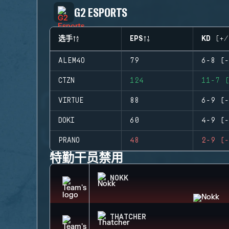
G2 ESPORTS
选手
EPS
KD (+/
ALEM4O
79
6-8 (-
CTZN
124
11-7 (
VIRTUE
88
6-9 (-
DOKI
60
4-9 (-
PRANO
48
2-9 (-
特勤干员禁用
NOKK
THATCHER