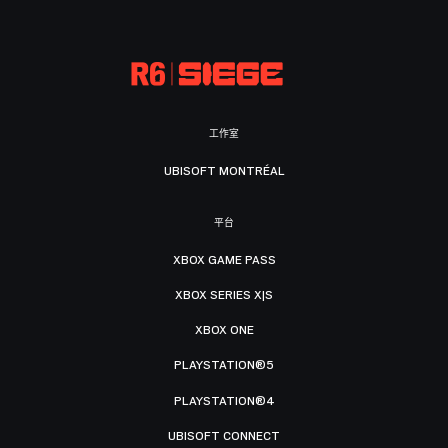
工作室
UBISOFT MONTRÉAL
平台
XBOX GAME PASS
XBOX SERIES X|S
XBOX ONE
PLAYSTATION®5
PLAYSTATION®4
UBISOFT CONNECT