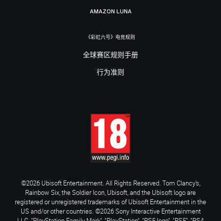
AMAZON LUNA
《彩虹六号》电竞规则
全球赛区规则手册
行为准则
©2026 Ubisoft Entertainment. All Rights Reserved. Tom Clancy’s,
Rainbow Six, the Soldier Icon, Ubisoft, and the Ubisoft logo are
registered or unregistered trademarks of Ubisoft Entertainment in the
US and/or other countries. ©2026 Sony Interactive Entertainment
LLC. "PlayStation Family Mark", "PlayStation", "PS5 logo", "PS5", "PS4