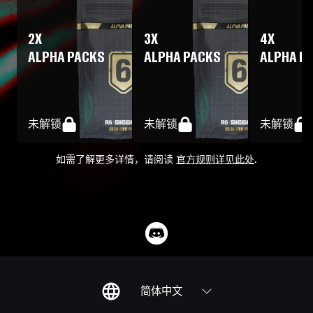
2
X
3
X
4
X
ALPHA PACKS
ALPHA PACKS
ALPHA P
未解锁
未解锁
未解锁
如需了解更多详情，请阅读
官方规则详见此处
.
简体中文