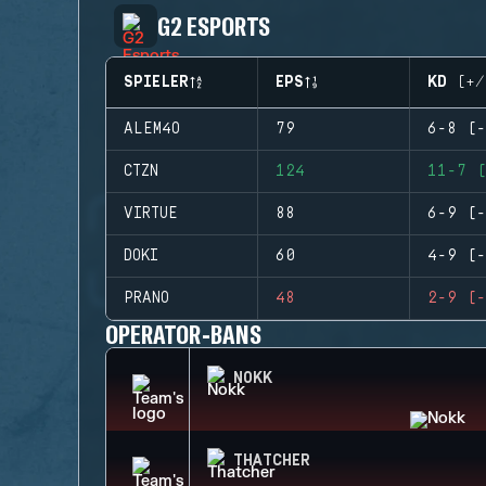
G2 ESPORTS
SPIELER
EPS
KD (+/
ALEM4O
79
6-8 (-
CTZN
124
11-7 (
VIRTUE
88
6-9 (-
DOKI
60
4-9 (-
PRANO
48
2-9 (-
OPERATOR-BANS
NOKK
THATCHER