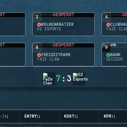
RT
GESPERRT
G
3
4
WOLKENKRATZER
CLUBHA
G2 ESPORTS
FAZE CLA
RT
GESPERRT
8
9
FREIZEITPARK
BANK
FAZE CLAN
DECIDER
7
:
3
-)
ENTRY
KOST
KPR