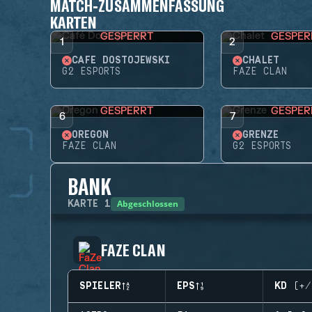
MATCH-ZUSAMMENFASSUNG
KARTEN
GESPERRT
GESPER
1
2
CAFÉ DOSTOJEWSKI
CHALET
G2 ESPORTS
FAZE CLAN
GESPERRT
GESPER
6
7
OREGON
GRENZE
FAZE CLAN
G2 ESPORTS
BANK
Abgeschlossen
KARTE
1
FAZE CLAN
SPIELER
EPS
KD (+/