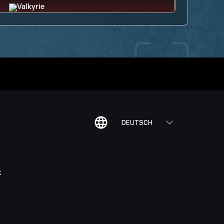
DEUTSCH
K