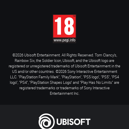
©2026 Ubisoft Entertainment. All Rights Reserved. Tom Clancy’s,
Rainbow Six, the Soldier Icon, Ubisoft, and the Ubisoft logo are
registered or unregistered trademarks of Ubisoft Entertainment in the
US and/or other countries. ©2026 Sony Interactive Entertainment
LLC. "PlayStation Family Mark", "PlayStation", "PS5 logo", "PS5", "PS4
logo", "PS4", "PlayStation Shapes Logo" and "Play Has No Limits" are
registered trademarks or trademarks of Sony Interactive
Entertainment Inc.