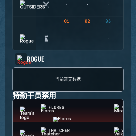
01
02
03
04
ROGUE
当前暂无数据
特勤干员禁用
FLORES
MIRA
THATCHER
VALKY