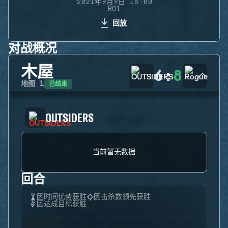
2021年9月9日 16:00
BO1
回放
对战概况
木屋
6
:
8
已结束
地图
1
OUTSIDERS
当前暂无数据
回合
因时间优势获胜
因击杀数领先获胜
因达成目标获胜