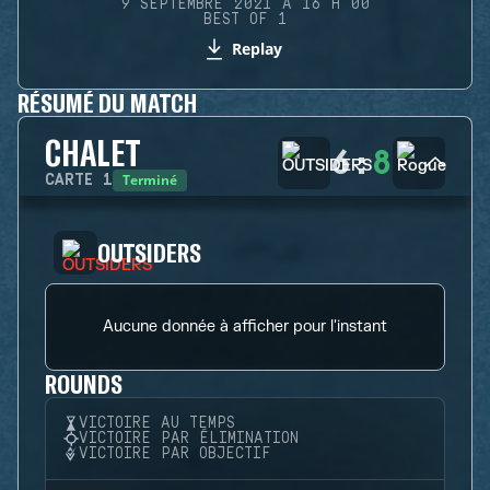
9 SEPTEMBRE 2021 À 16 H 00
BEST OF 1
Replay
RÉSUMÉ DU MATCH
CHALET
6
:
8
Terminé
CARTE
1
OUTSIDERS
Aucune donnée à afficher pour l'instant
ROUNDS
VICTOIRE AU TEMPS
VICTOIRE PAR ÉLIMINATION
VICTOIRE PAR OBJECTIF