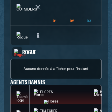
01
02
03
04
ROGUE
Aucune donnée à afficher pour l'instant
AGENTS BANNIS
FLORES
MIRA
THATCHER
VALKY