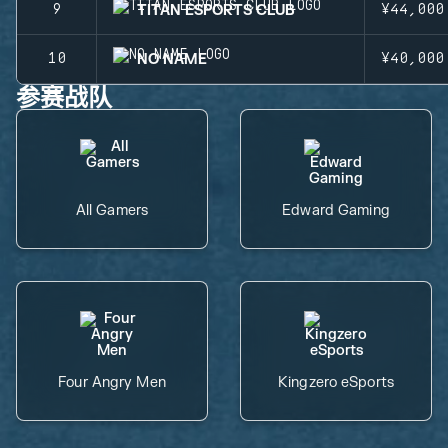
TITAN ESPORTS CLUB
9
¥44,000
NO NAME
10
¥40,000
参赛战队
All Gamers
Edward Gaming
Four Angry Men
Kingzero eSports