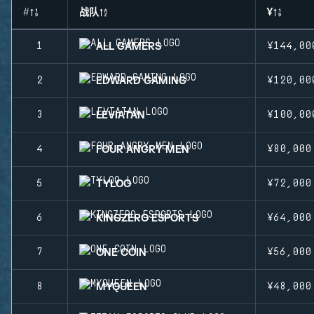
#
战队
¥
ALL GAMERS
1
¥144,00
EDWARD GAMING
2
¥120,00
LEVIATAN
3
¥100,00
FOUR ANGRY MEN
4
¥80,000
TYLOO
5
¥72,000
KINGZERO ESPORTS
6
¥64,000
ONE COIN
7
¥56,000
MYQUEEN
8
¥48,000