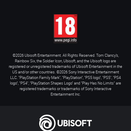
©2026 Ubisoft Entertainment. All Rights Reserved. Tom Clancy’s,
Rainbow Six, the Soldier Icon, Ubisoft, and the Ubisoft logo are
registered or unregistered trademarks of Ubisoft Entertainment in the
US and/or other countries. ©2026 Sony Interactive Entertainment
LLC. "PlayStation Family Mark", "PlayStation", "PS5 logo", "PS5", "PS4
logo", "PS4", "PlayStation Shapes Logo" and "Play Has No Limits" are
registered trademarks or trademarks of Sony Interactive
Entertainment Inc.