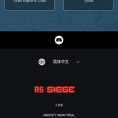
Titan Esports Club
Tyloo
简体中文
工作室
UBISOFT MONTRÉAL