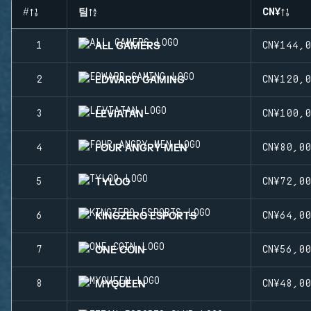
#
팀
CN¥
ALL GAMERS
1
CN¥144,
EDWARD GAMING
2
CN¥120,
LEVIATAN
3
CN¥100,
FOUR ANGRY MEN
4
CN¥80,0
TYLOO
5
CN¥72,0
KINGZERO ESPORTS
6
CN¥64,0
ONE COIN
7
CN¥56,0
MYQUEEN
8
CN¥48,0