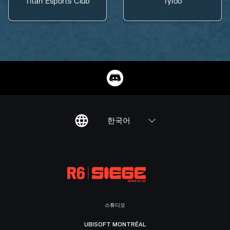
Titan Esports Club
Tyloo
한국어
스튜디오
UBISOFT MONTRÉAL