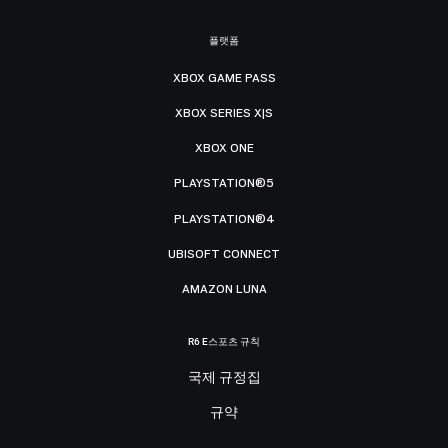
플랫폼
XBOX GAME PASS
XBOX SERIES X|S
XBOX ONE
PLAYSTATION®5
PLAYSTATION®4
UBISOFT CONNECT
AMAZON LUNA
R6 E스포츠 규칙
국제 규정집
규약