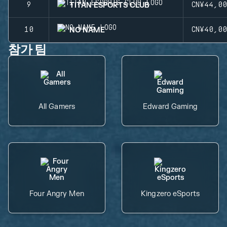
TITAN ESPORTS CLUB
9
CN¥44,0
NO NAME
10
CN¥40,0
참가 팀
All Gamers
Edward Gaming
Four Angry Men
Kingzero eSports