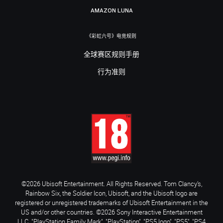
AMAZON LUNA
《彩虹六号》电竞规则
全球赛区规则手册
行为准则
©2026 Ubisoft Entertainment. All Rights Reserved. Tom Clancy’s,
Rainbow Six, the Soldier Icon, Ubisoft, and the Ubisoft logo are
registered or unregistered trademarks of Ubisoft Entertainment in the
US and/or other countries. ©2026 Sony Interactive Entertainment
LLC. "PlayStation Family Mark", "PlayStation", "PS5 logo", "PS5", "PS4