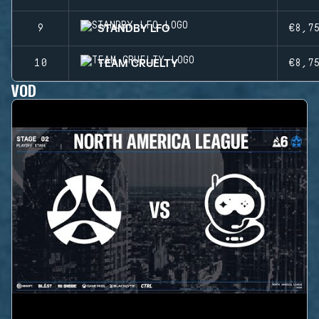
STANDBY LFO
9
€8,7
TEAM CRUELTY
10
€8,7
VOD