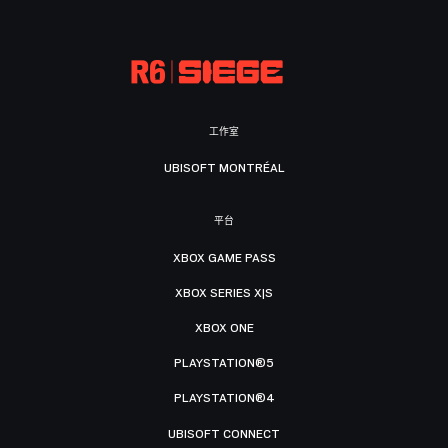
工作室
UBISOFT MONTRÉAL
平台
XBOX GAME PASS
XBOX SERIES X|S
XBOX ONE
PLAYSTATION®5
PLAYSTATION®4
UBISOFT CONNECT