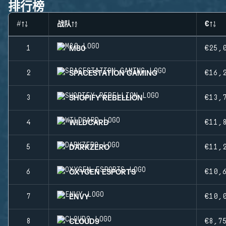
排行榜
#
战队
€
M80
1
€25,
SPACESTATION GAMING
2
€16,
SHOPIFY REBELLION
3
€13,
WILDCARD
4
€11,
DARKZERO
5
€11,
OXYGEN ESPORTS
6
€10,
ENVY
7
€10,
CLOUD9
8
€8,7