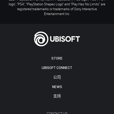
logo", "PS4", "PlayStation Shapes Logo" and "Play Has No Limits" are
registered trademarks or trademarks of Sony Interactive
Entertainment Inc.
STORE
UBISOFT CONNECT
公司
NEWS
支持
CONTACT US