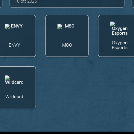
10 ott 2025
Oxygen
ENVY
M80
Esports
Wildcard