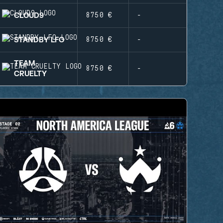
CLOUD9
8750 €
-
STANDBY LFO
8750 €
-
TEAM
8750 €
-
CRUELTY