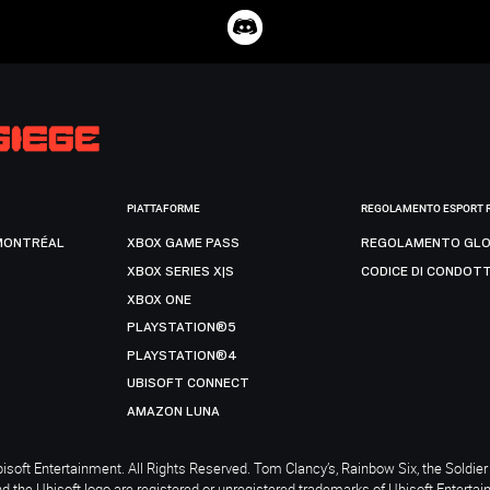
PIATTAFORME
REGOLAMENTO ESPORT 
MONTRÉAL
XBOX GAME PASS
REGOLAMENTO GLO
XBOX SERIES X|S
CODICE DI CONDOT
XBOX ONE
PLAYSTATION®5
PLAYSTATION®4
UBISOFT CONNECT
AMAZON LUNA
soft Entertainment. All Rights Reserved. Tom Clancy’s, Rainbow Six, the Soldier 
nd the Ubisoft logo are registered or unregistered trademarks of Ubisoft Enterta