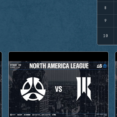
8
9
10