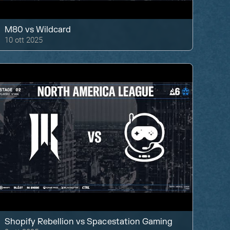
M80
vs
Wildcard
10 ott 2025
Shopify Rebellion
vs
Spacestation Gaming