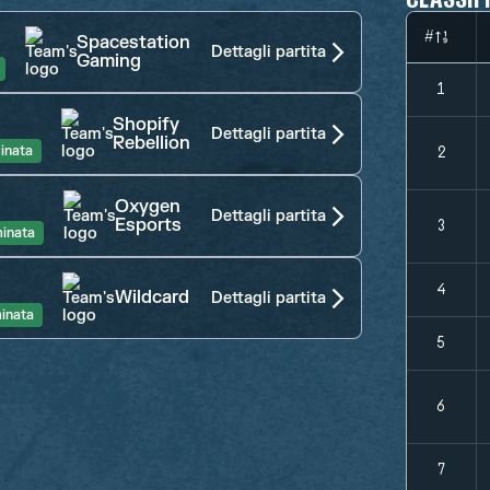
#
Spacestation
Dettagli partita
Gaming
1
Shopify
Dettagli partita
Rebellion
inata
2
Oxygen
Dettagli partita
Esports
3
inata
4
Wildcard
Dettagli partita
inata
5
6
7