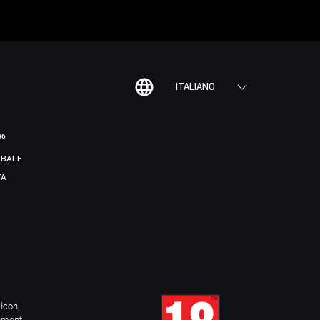
ITALIANO
R6
BALE
TA
Icon,
inment