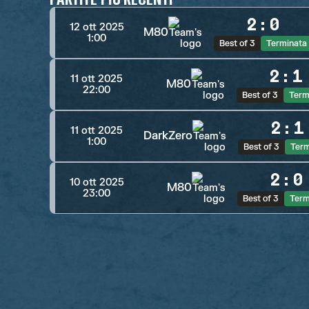
2
:
0
12 ott 2025
M80
1:00
Best of 3
Terminata
2
:
1
11 ott 2025
M80
22:00
Best of 3
Term
2
:
1
11 ott 2025
DarkZero
1:00
Best of 3
Term
2
:
0
10 ott 2025
M80
23:00
Best of 3
Term