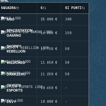
SQUADRA
€
SI PUNTI
M80
25.000 €
300
SPACESTATION
16.250 €
150
GAMING
SHOPIFY
13.750 €
50
REBELLION
WILDCARD
11.850 €
50
DARKZERO
11.250 €
50
OXYGEN
10.650 €
-
ESPORTS
ENVY
10.000 €
-