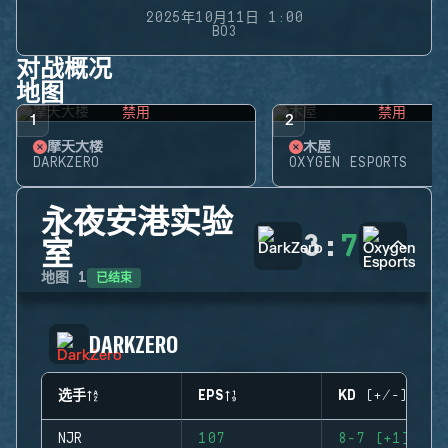
2025年10月11日 1:00
BO3
对战概况
地图
禁用
禁用
1
2
摩天大楼
木屋
DARKZERO
OXYGEN ESPORTS
永夜安港实验
3
:
7
室
已结束
地图
1
DARKZERO
选手
EPS
KD (+/-)
NJR
107
8-7 (+1)