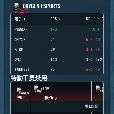
OXYGEN ESPORTS
选手
EPS
KD (+/-)
YOGGAH
143
12-5 (+7)
GRYXR
91
5-5 (0)
ATOM
99
8-8 (0)
GMZ
113
8-6 (+2)
FORREST
95
6-6 (0)
特勤干员禁用
YING
GLAZ
第1回合