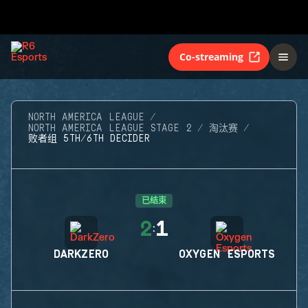
Co-streaming
NORTH AMERICA LEAGUE
NORTH AMERICA LEAGUE STAGE 2
淘汰赛
败者组 5TH/6TH DECIDER
已结束
2
1
:
DARKZERO
OXYGEN ESPORTS