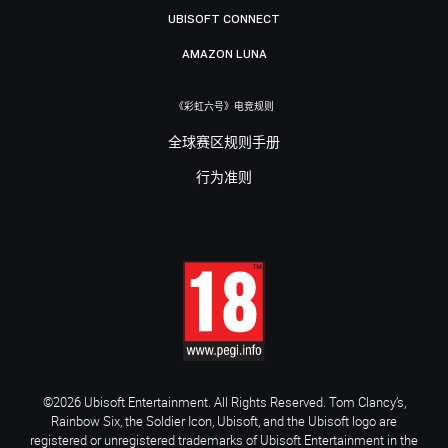
UBISOFT CONNECT
AMAZON LUNA
《彩虹六号》电竞规则
全球赛区规则手册
行为准则
©2026 Ubisoft Entertainment. All Rights Reserved. Tom Clancy’s,
Rainbow Six, the Soldier Icon, Ubisoft, and the Ubisoft logo are
registered or unregistered trademarks of Ubisoft Entertainment in the