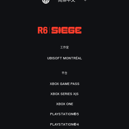
简体中文
工作室
UBISOFT MONTRÉAL
平台
XBOX GAME PASS
XBOX SERIES X|S
XBOX ONE
PLAYSTATION®5
PLAYSTATION®4