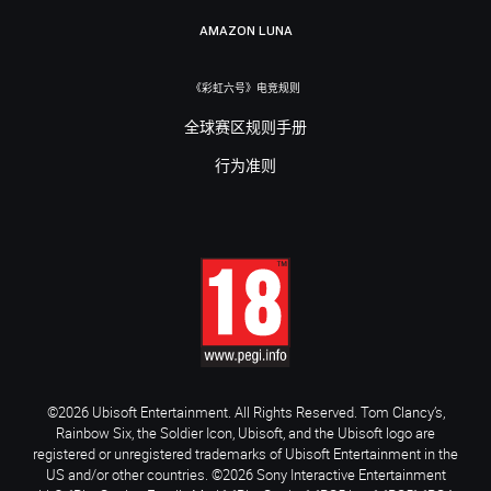
AMAZON LUNA
《彩虹六号》电竞规则
全球赛区规则手册
行为准则
©2026 Ubisoft Entertainment. All Rights Reserved. Tom Clancy’s,
Rainbow Six, the Soldier Icon, Ubisoft, and the Ubisoft logo are
registered or unregistered trademarks of Ubisoft Entertainment in the
US and/or other countries. ©2026 Sony Interactive Entertainment