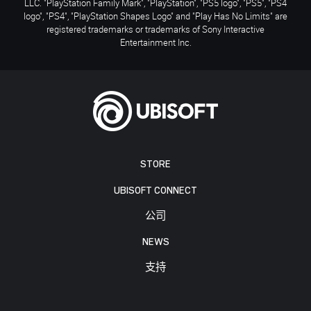
LLC. "PlayStation Family Mark", "PlayStation", "PS5 logo", "PS5", "PS4
logo", "PS4", "PlayStation Shapes Logo" and "Play Has No Limits" are
registered trademarks or trademarks of Sony Interactive
Entertainment Inc.
STORE
UBISOFT CONNECT
公司
NEWS
支持