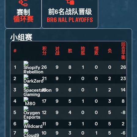
前6名战队晋级
赛制
循环赛
BR6 NAL PLAYOFFS
小组赛
回
积
对
险
惜
合
#
胜
负
分
战
胜
败
平
衡
1
26
>
9
>
8
>
1
>
0
>
0
>
26
2
21
>
9
>
7
>
0
>
0
>
2
>
23
3
19
>
9
>
6
>
0
>
1
>
2
>
14
4
17
>
9
>
5
>
1
>
0
>
3
>
8
5
12
>
9
>
4
>
0
>
0
>
5
>
-8
6
11
>
9
>
3
>
1
>
0
>
5
>
2
7
10
>
9
>
3
>
0
>
1
>
5
>
-6