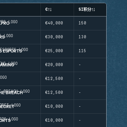
€
SI积分
.PRO
€40,000
150
RS
€30,000
130
S ESPORTS
€25,000
115
AMING
€20,000
-
€12,500
-
THE BREACH
€12,500
-
SECRET
€10,000
-
PORTS
€10,000
-