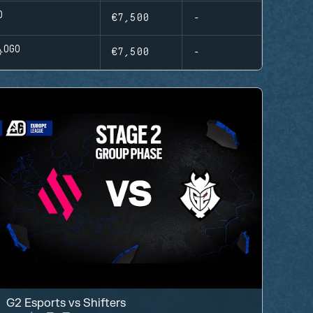
€7,500
-
C
€7,500
-
G2 Esports
vs
Shifters