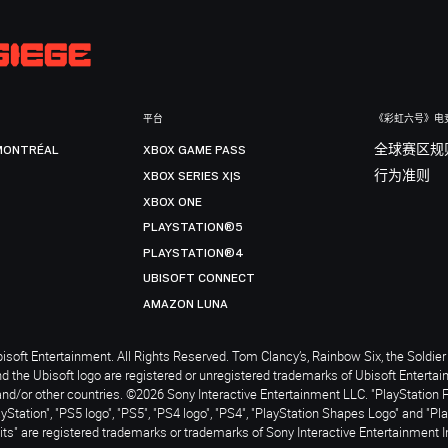
平台
《彩虹六号》电
MONTRÉAL
XBOX GAME PASS
全球赛区规
XBOX SERIES X|S
行为准则
XBOX ONE
PLAYSTATION®5
PLAYSTATION®4
UBISOFT CONNECT
AMAZON LUNA
soft Entertainment. All Rights Reserved. Tom Clancy’s, Rainbow Six, the Soldier 
nd the Ubisoft logo are registered or unregistered trademarks of Ubisoft Enterta
and/or other countries. ©2026 Sony Interactive Entertainment LLC. "PlayStation 
ayStation", "PS5 logo", "PS5", "PS4 logo", "PS4", "PlayStation Shapes Logo" and "Pl
ts" are registered trademarks or trademarks of Sony Interactive Entertainment I