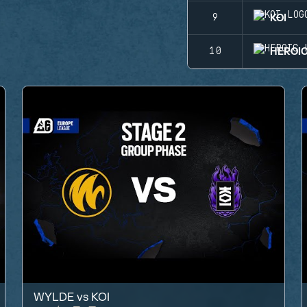
KOI
9
HEROI
10
WYLDE
vs
KOI