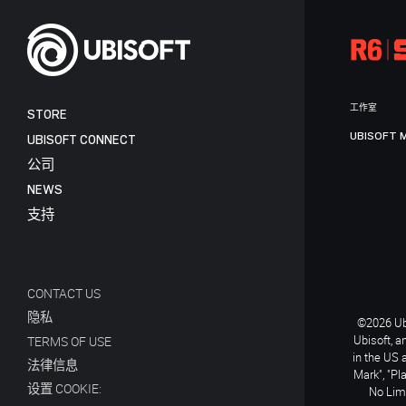
工作室
STORE
UBISOFT 
UBISOFT CONNECT
公司
NEWS
支持
CONTACT US
隐私
©2026 Ubi
Ubisoft, a
TERMS OF USE
in the US 
法律信息
Mark", "Pl
设置 COOKIE:
No Limi