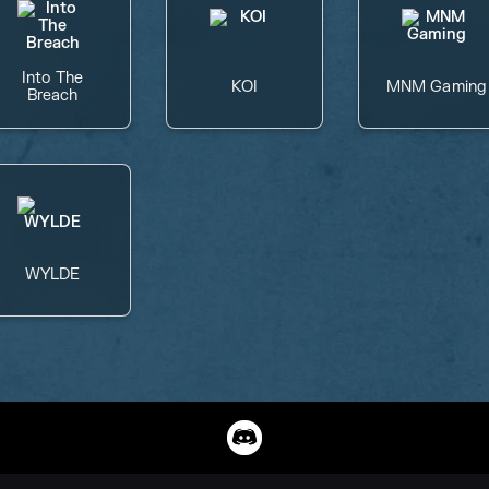
Into The
KOI
MNM Gaming
Breach
WYLDE