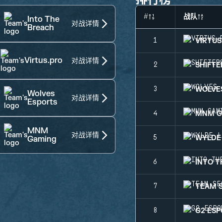
#
战队
Into The
对战详情
Breach
VIRTUS
1
Virtus.pro
对战详情
SHIFTE
2
WOLVE
3
Wolves
对战详情
Esports
MNM G
4
MNM
对战详情
WYLDE
5
Gaming
INTO 
6
TEAM 
7
G2 ES
8