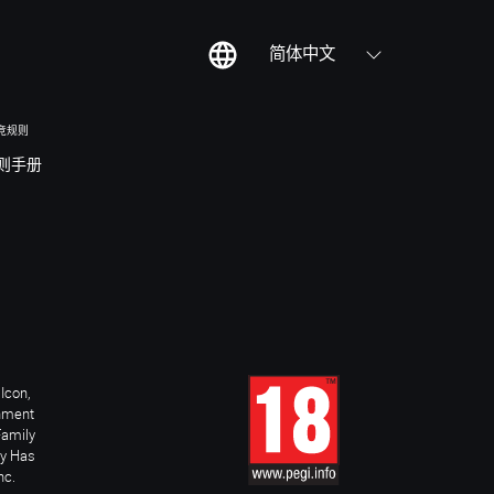
简体中文
竞规则
则手册
Icon,
inment
Family
ay Has
nc.