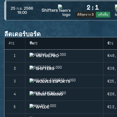
2
:
1
25 ก.ย. 2566
Shifters
19:00
ดีที่สุดจาก 3
เสร็จสิ้น
ลีดเดอร์บอร์ด
#
ทีม
€
VIRTUS.PRO
1
€40,
SHIFTERS
2
€30,
WOLVES ESPORTS
3
€25,
MNM GAMING
4
€20,
WYLDE
5
€12,