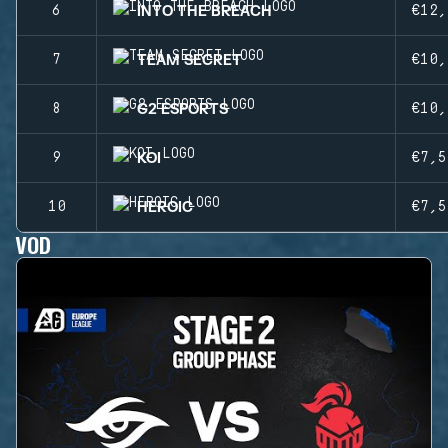
INTO THE BREACH
6
€12,
TEAM SECRET
7
€10,
G2 ESPORTS
8
€10,
KOI
9
€7,5
HEROIC
10
€7,5
VOD