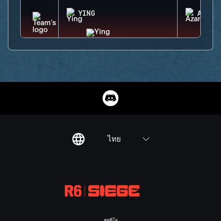
YING
AZAMI
ไทย
สตูดิโอ