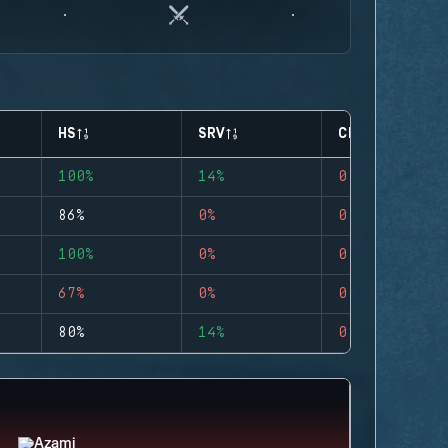
HS
SRV
CLUTCHES
100%
14%
0
86%
0%
0
100%
0%
0
67%
0%
0
80%
14%
0