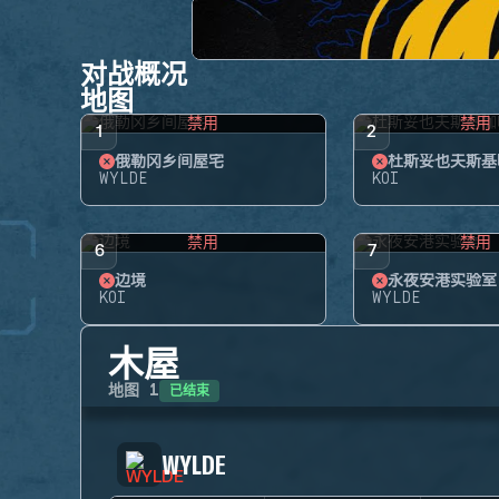
对战概况
地图
禁用
禁用
1
2
俄勒冈乡间屋宅
杜斯妥也夫斯基
WYLDE
KOI
禁用
禁用
6
7
边境
永夜安港实验室
KOI
WYLDE
木屋
已结束
地图
1
WYLDE