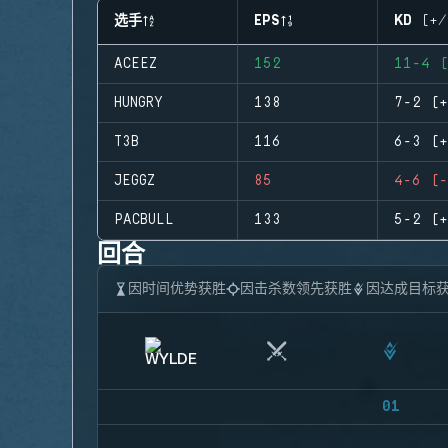
选手
EPS
KD (+/
ACEEZ
152
11-4 (
HUNGRY
138
7-2 (+
T3B
116
6-3 (+
JEGGZ
85
4-6 (-
PACBULL
133
5-2 (+
回合
因时间优势获胜
因击杀数领先获胜
因达成目标
01