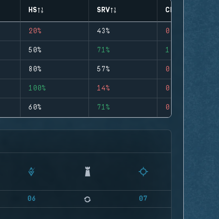
HS
SRV
CLUTCHES
20%
43%
0
50%
71%
1
80%
57%
0
100%
14%
0
60%
71%
0
06
07