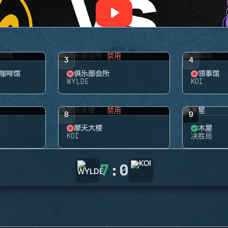
禁用
3
4
咖啡馆
俱乐部会所
领事馆
WYLDE
KOI
禁用
8
9
摩天大楼
木屋
KOI
决胜局
7
:
0