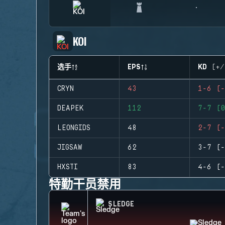
KOI
选手
EPS
KD (+/
CRYN
43
1-6 (-
DEAPEK
112
7-7 (0
LEONGIDS
48
2-7 (-
JIGSAW
62
3-7 (-
HXSTI
83
4-6 (-
特勤干员禁用
SLEDGE