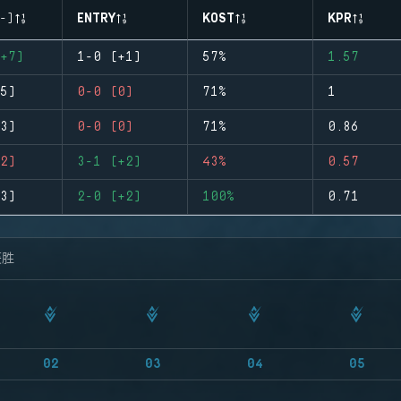
-)
ENTRY
KOST
KPR
+7)
1-0 (+1)
57%
1.57
5)
0-0 (0)
71%
1
3)
0-0 (0)
71%
0.86
2)
3-1 (+2)
43%
0.57
3)
2-0 (+2)
100%
0.71
获胜
02
03
04
05