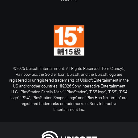
©2026 Ubisoft Entertainment. All Rights Reserved. Tom Clancy’s,
Rainbow Six, the Soldier Icon, Ubisoft, and the Ubisoft logo are
registered or unregistered trademarks of Ubisoft Entertainment in the
US and/or other countries. ©2026 Sony Interactive Entertainment
LLC. "PlayStation Family Mark", "PlayStation", "PS5 logo", "PS5", "PS4
logo", "PS4", "PlayStation Shapes Logo" and "Play Has No Limits" are
registered trademarks or trademarks of Sony Interactive
Entertainment Inc.