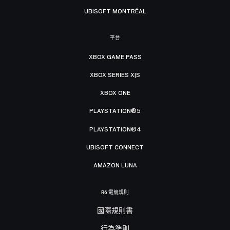
UBISOFT MONTRÉAL
平台
XBOX GAME PASS
XBOX SERIES X|S
XBOX ONE
PLAYSTATION®5
PLAYSTATION®4
UBISOFT CONNECT
AMAZON LUNA
R6 電競規則
國際規則書
行為準則