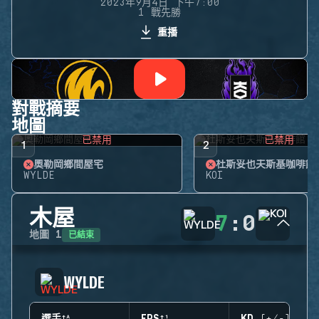
2023年9月4日 下午7:00
1 戰先勝
重播
對戰摘要
地圖
已禁用
已禁用
1
2
奧勒岡鄉間屋宅
杜斯妥也夫斯基咖啡館
WYLDE
KOI
木屋
7
:
0
已結束
地圖
1
WYLDE