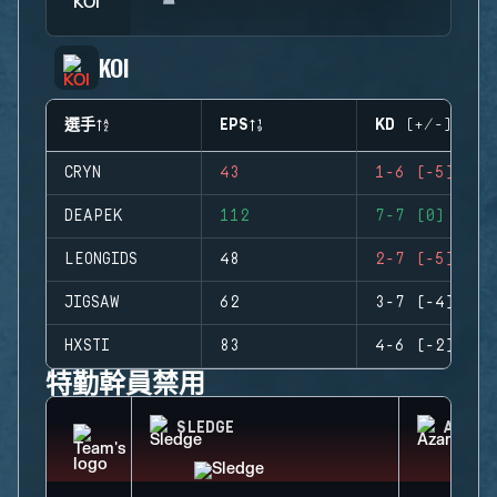
KOI
選手
EPS
KD (+/-)
CRYN
43
1-6 (-5)
DEAPEK
112
7-7 (0)
LEONGIDS
48
2-7 (-5)
JIGSAW
62
3-7 (-4)
HXSTI
83
4-6 (-2)
特勤幹員禁用
SLEDGE
AZAMI