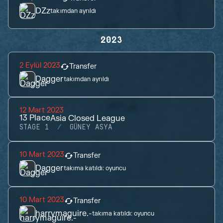
DZz
takımdan ayrıldı
2023
2 Eylül 2023
Transfer
Dagger
takımdan ayrıldı
12 Mart 2023
13
Place
Asia Closed League
STAGE 1
GÜNEY ASYA
10 Mart 2023
Transfer
Dagger
takıma katıldı:
oyuncu
10 Mart 2023
Transfer
harrymaguire.-
takıma katıldı:
oyuncu