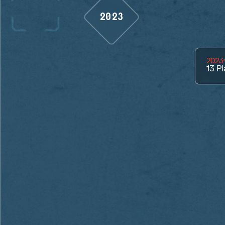
2023
202
13
Pl