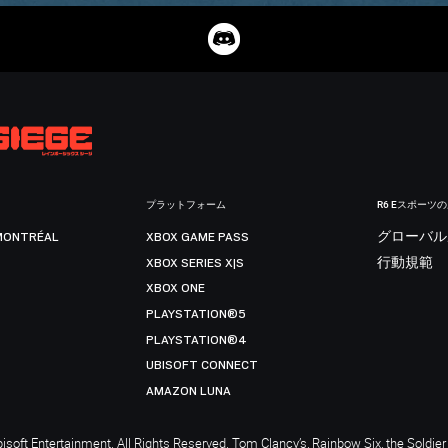
プラットフォーム
R6 Eスポーツ
MONTRÉAL
XBOX GAME PASS
グローバル
XBOX SERIES X|S
行動規範
XBOX ONE
PLAYSTATION®5
PLAYSTATION®4
UBISOFT CONNECT
AMAZON LUNA
soft Entertainment. All Rights Reserved. Tom Clancy’s, Rainbow Six, the Soldier 