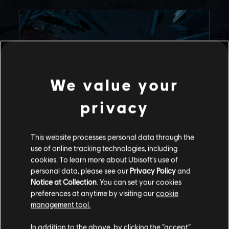
We value your
privacy
8
/
ตุลาคม
/
พ.ศ. 2568
This website processes personal data through the
AN UPDATE TO THE SIEGE
use of online tracking technologies, including
COMMUNITY
cookies. To learn more about Ubisoft's use of
personal data, please see our
Privacy Policy
and
We've been reading your feedback and recognize
Notice at Collection
. You can set your cookies
there are important subjects we need to address.
preferences at anytime by visiting our
cookie
management tool.
อ่านเพิ่มเติม
In addition to the above, by clicking the “accept”