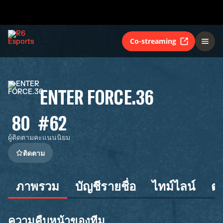
Co-streaming
ENTER FORCE.36
80
#62
ผู้ติดตาม
คะแนนนิยม
ติดตาม
ภาพรวม
บัญชีรายชื่อ
ไทม์ไลน์
ต
ความคืบหน้าของทีม