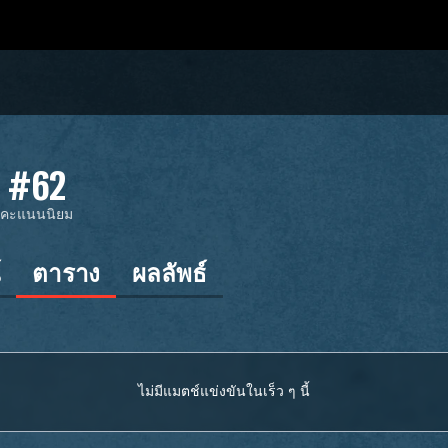
#62
ม
คะแนนนิยม
์
ตาราง
ผลลัพธ์
ไม่มีแมตช์แข่งขันในเร็ว ๆ นี้