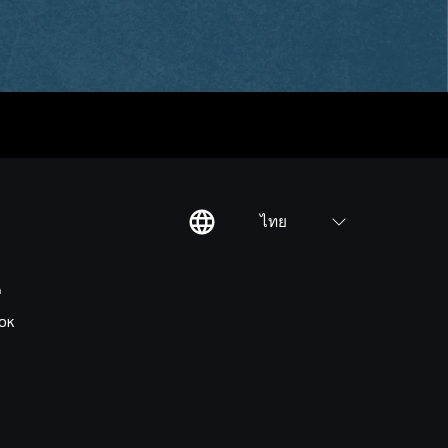
ไทย
ต
OK