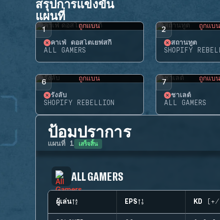
สรุปการแข่งขัน
แผนที่
ถูกแบน
ถูกแบ
1
2
คาเฟ่ ดอสโตเยฟสกี้
สถานทูต
ALL GAMERS
SHOPIFY REBEL
ถูกแบน
ถูกแบ
6
7
รังลับ
ชาเลต์
SHOPIFY REBELLION
ALL GAMERS
ป้อมปราการ
เสร็จสิ้น
แผนที่
1
ALL GAMERS
ผู้เล่น
EPS
KD (+/