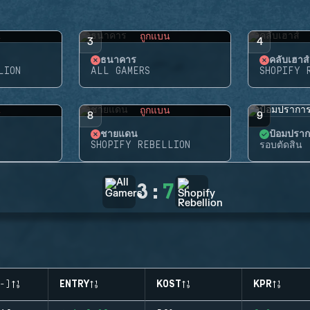
น
ถูกแบน
3
4
ธนาคาร
คลับเฮาส์
LION
ALL GAMERS
SHOPIFY 
น
ถูกแบน
8
9
ชายแดน
ป้อมปรา
SHOPIFY REBELLION
รอบตัดสิน
3
:
7
-)
ENTRY
KOST
KPR