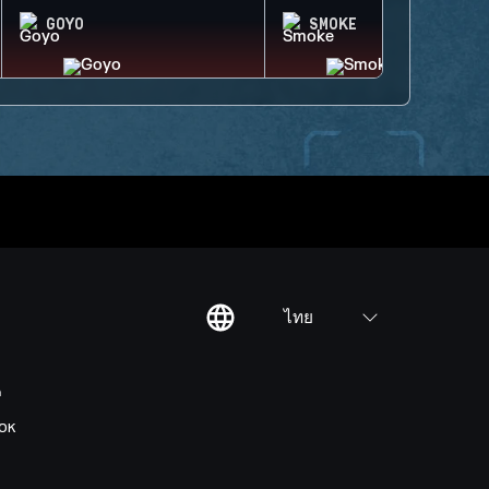
GOYO
SMOKE
ไทย
ต
OK