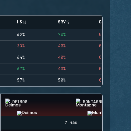
HS
SRV
CLUTCHES
62%
70%
0
33%
40%
0
64%
40%
0
67%
40%
0
57%
50%
0
DEIMOS
MONTAGNE
7 รอบ