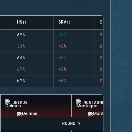
HS
SRV
CLUTCHES
62%
70%
0
33%
40%
0
64%
40%
0
67%
40%
0
57%
50%
0
DEIMOS
MONTAGNE
ROUND 7