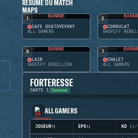
RÉSUMÉ DU MATCH
MAPS
BANNIE
BANNI
1
2
CAFÉ DOSTOYEVSKY
CONSULAT
ALL GAMERS
SHOPIFY REBEL
BANNIE
BANNI
6
7
LAIR
CHALET
SHOPIFY REBELLION
ALL GAMERS
FORTERESSE
Terminé
CARTE
1
ALL GAMERS
JOUEUR
EPS
KD (+/