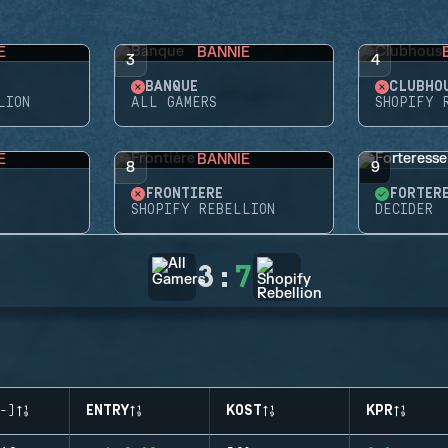
E
BANNIE
3
4
BANQUE
CLUBHO
LION
ALL GAMERS
SHOPIFY 
E
BANNIE
8
9
FRONTIÈRE
FORTER
SHOPIFY REBELLION
DECIDER
3
:
7
-)
ENTRY
KOST
KPR