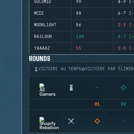
SOLOMID
99
8-9 (-
MCIE
88
6-7 (-
MOONL1GHT
56
2-8 (-
RA3LGUN
100
8-7 (+
YAAAAZ
55
2-8 (-
ROUNDS
VICTOIRE AU TEMPS
VICTOIRE PAR ÉLIMIN
01
02