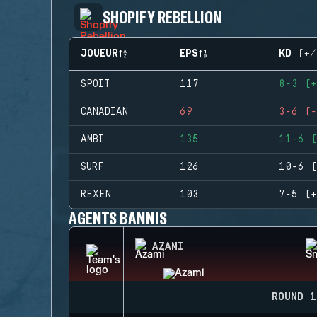
SHOPIFY REBELLION
JOUEUR
EPS
KD (+/
SPOIT
117
8-3 (+
CANADIAN
69
3-6 (-
AMBI
135
11-6 (
SURF
126
10-6 (
REXEN
103
7-5 (+
AGENTS BANNIS
AZAMI
ROUND 1