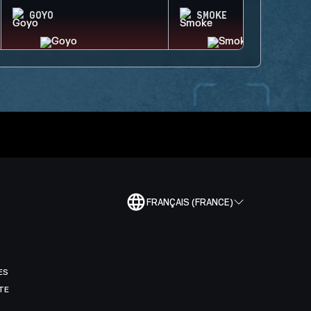
GOYO
SMOKE
FRANÇAIS (FRANCE)
ES
TE