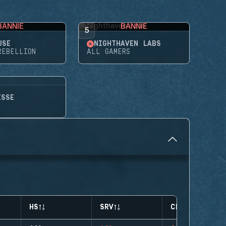
BANNIE
BANNIE
5
USE
NIGHTHAVEN LABS
REBELLION
ALL GAMERS
ESSE
HS
SRV
CLUTCHES