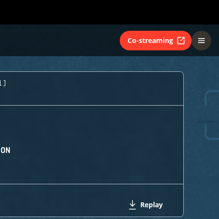
Co-streaming
1)
ION
Replay