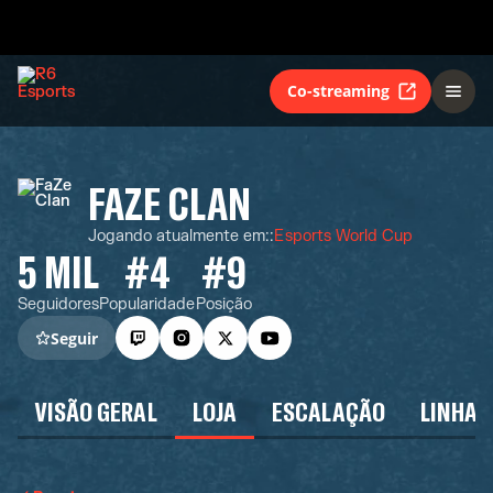
Co-streaming
FAZE CLAN
Jogando atualmente em:
:
Esports World Cup
5 MIL
#4
#9
Seguidores
Popularidade
Posição
Seguir
VISÃO GERAL
LOJA
ESCALAÇÃO
LINHA 