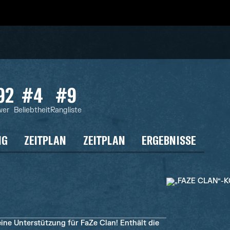
92
#4
#9
wer
Beliebtheit
Rangliste
NG
ZEITPLAN
ZEITPLAN
ERGEBNISSE
ine Unterstützung für FaZe Clan! Enthält die