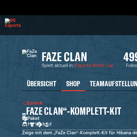
FAZE CLAN
49
Spielt aktuell in:
:
Esports World Cup
Follo
ÜBERSICHT
SHOP
TEAMAUFSTELLU
Zurück
„FAZE CLAN“-KOMPLETT-KIT
Paket
1
1
1
1
Zeige mit dem „FaZe Clan“-Komplett-Kit für Hibana de