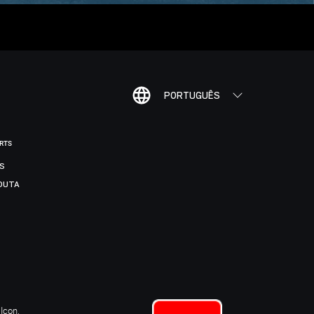
PORTUGUÊS
ORTS
IS
DUTA
Icon,