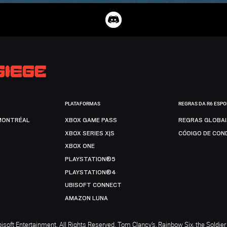
PLATAFORMAS
REGRAS DA R6 ESP
MONTRÉAL
XBOX GAME PASS
REGRAS GLOBA
XBOX SERIES X|S
CÓDIGO DE CON
XBOX ONE
PLAYSTATION®5
PLAYSTATION®4
UBISOFT CONNECT
AMAZON LUNA
soft Entertainment. All Rights Reserved. Tom Clancy’s, Rainbow Six, the Soldier 