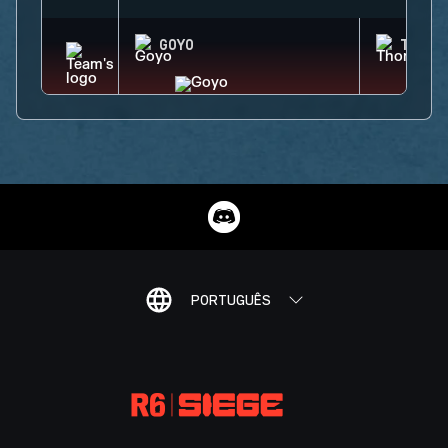
GOYO
THORN
PORTUGUÊS