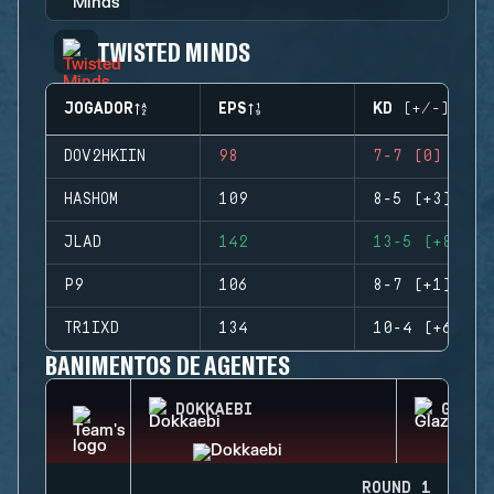
TWISTED MINDS
JOGADOR
EPS
KD (+/-)
DOV2HKIIN
98
7-7 (0)
HASHOM
109
8-5 (+3)
JLAD
142
13-5 (+8)
P9
106
8-7 (+1)
TR1IXD
134
10-4 (+6)
BANIMENTOS DE AGENTES
DOKKAEBI
GLAZ
ROUND 1