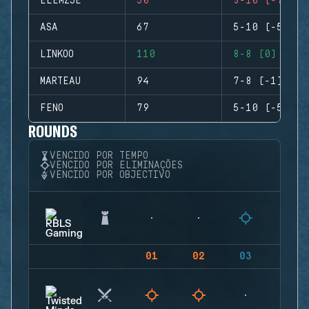
ELEMZJE
50
3-10 (-7)
ASA
67
5-10 (-5)
LINKOO
110
8-8 (0)
MARTEAU
94
7-8 (-1)
FENO
79
5-10 (-5)
ROUNDS
VENCIDO POR TEMPO
VENCIDO POR ELIMINAÇÕES
VENCIDO POR OBJECTIVO
01
02
03
04