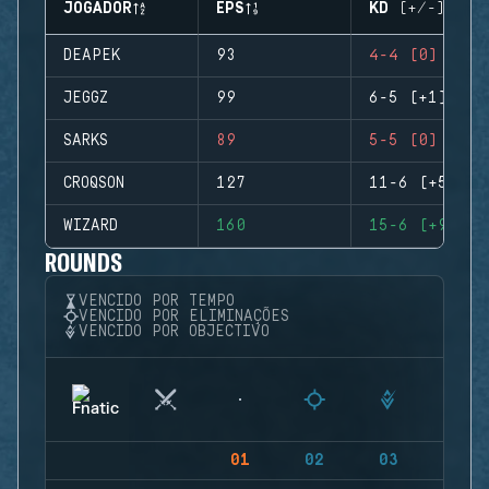
JOGADOR
EPS
KD (+/-)
DEAPEK
93
4-4 (0)
JEGGZ
99
6-5 (+1)
SARKS
89
5-5 (0)
CROQSON
127
11-6 (+5)
WIZARD
160
15-6 (+9)
ROUNDS
VENCIDO POR TEMPO
VENCIDO POR ELIMINAÇÕES
VENCIDO POR OBJECTIVO
01
02
03
04