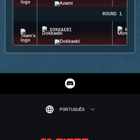
ROUND 1
DOKKAEBI
MONTA
PORTUGUÊS