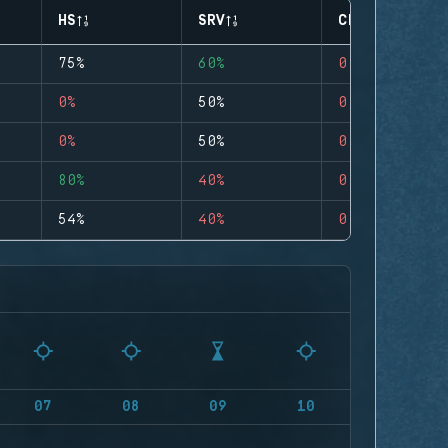
HS
SRV
CLUTCHES
75%
60%
0
0%
50%
0
0%
50%
0
80%
40%
0
54%
40%
0
07
08
09
10