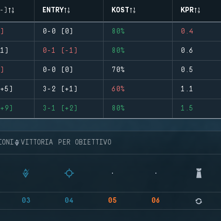
-)
ENTRY
KOST
KPR
)
0-0 (0)
80%
0.4
1)
0-1 (-1)
80%
0.6
)
0-0 (0)
70%
0.5
+5)
3-2 (+1)
60%
1.1
+9)
3-1 (+2)
80%
1.5
IONI
VITTORIA PER OBIETTIVO
03
04
05
06