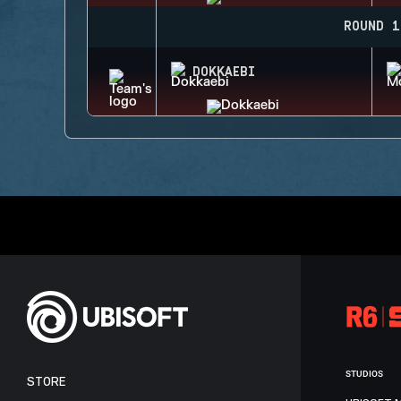
ROUND 1
DOKKAEBI
STUDIOS
STORE