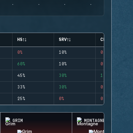
HS
SRV
CLUTCHES
0%
10%
0
60%
10%
0
45%
30%
1
33%
30%
0
25%
0%
0
GRIM
MONTAGNE