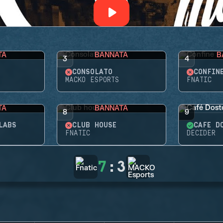
TA
BANNATA
B
3
4
CONSOLATO
CONFIN
MACKO ESPORTS
FNATIC
TA
BANNATA
8
9
LABS
CLUB HOUSE
CAFÉ D
FNATIC
DECIDER
7
:
3