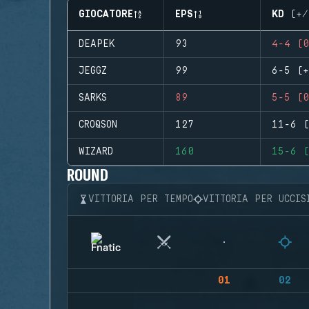
GIOCATORE
EPS
KD (+/
DEAPEK
93
4-4 (0
JEGGZ
99
6-5 (+
SARKS
89
5-5 (0
CROQSON
127
11-6 (
WIZARD
160
15-6 (
ROUND
VITTORIA PER TEMPO
VITTORIA PER UCCIS
01
02