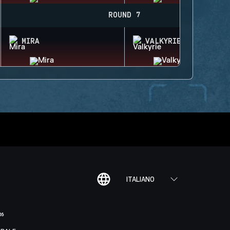
ROUND 7
MIRA
VALKYRIE
ITALIANO
R6