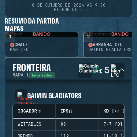
8 DE OUTUBRO DE 2024 ÀS 9:30
MELHOR DE 3
RESUMO DA PARTIDA
MAPAS
BANIDO
BANIDO
1
2
CHALÉ
ARRANHA-CÉU
MAN LFO
GAIMIN GLADIATORS
FRONTEIRA
7
:
5
Encerradas
MAPA
1
GAIMIN GLADIATORS
JOGADOR
EPS
KD (+/-)
WETTABLES
88
7-7 (0)
BRENDO
112
11-10 (+1)