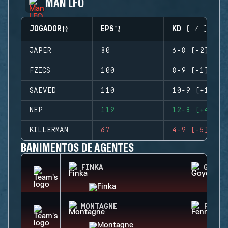
MAN LFO
JOGADOR
EPS
KD (+/-)
JAPER
80
6-8 (-2)
FZICS
100
8-9 (-1)
SAEVED
110
10-9 (+1)
NEP
119
12-8 (+4)
KILLERMAN
67
4-9 (-5)
BANIMENTOS DE AGENTES
FINKA
GOYO
MONTAGNE
FENRI