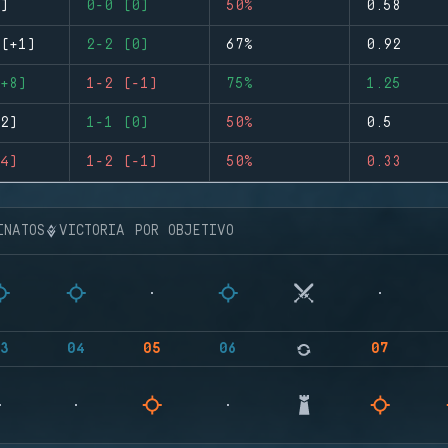
)
0-0 (0)
50%
0.58
(+1)
2-2 (0)
67%
0.92
+8)
1-2 (-1)
75%
1.25
2)
1-1 (0)
50%
0.5
4)
1-2 (-1)
50%
0.33
INATOS
VICTORIA POR OBJETIVO
3
04
05
06
07