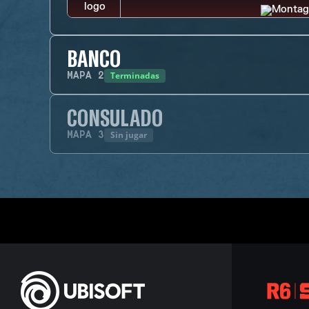
BANCO
Terminadas
MAPA
2
CONSULADO
Sin jugar
MAPA
3