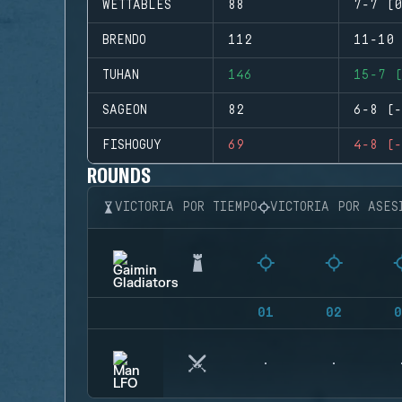
WETTABLES
88
7-7 (0
BRENDO
112
11-10 
TUHAN
146
15-7 (
SAGEON
82
6-8 (-
FISHOGUY
69
4-8 (-
ROUNDS
VICTORIA POR TIEMPO
VICTORIA POR ASES
01
02
0