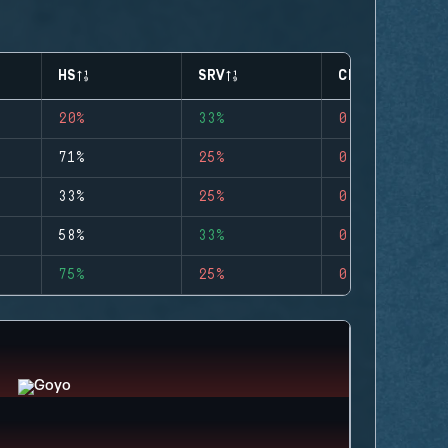
HS
SRV
CLUTCHES
20%
33%
0
71%
25%
0
33%
25%
0
58%
33%
0
75%
25%
0