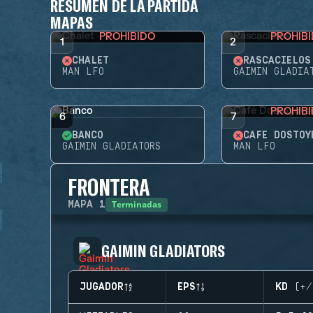
RESUMEN DE LA PARTIDA
MAPAS
PROHIBIDO
PROHIB
1
2
CHALET
RASCACIELOS
MAN LFO
GAIMIN GLADIA
PROHIB
6
7
BANCO
CAFÉ DOSTOY
GAIMIN GLADIATORS
MAN LFO
FRONTERA
Terminadas
MAPA
1
GAIMIN GLADIATORS
JUGADOR
EPS
KD (+/