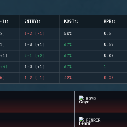
-)
ENTRY
KOST
KPR
2)
1-2 (-1)
50%
0.5
1)
1-0 (+1)
67%
0.67
+1)
3-1 (+2)
67%
0.83
+4)
1-0 (+1)
67%
1
5)
1-2 (-1)
42%
0.33
GOYO
FENRIR