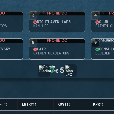
IDO
PROHIBIDO
PR
3
4
NIGHTHAVEN LABS
CLUB
TORS
MAN LFO
GAIMIN G
IDO
PROHIBIDO
8
9
EVSKY
LAIR
CONSUL
GAIMIN GLADIATORS
DECIDER
7
:
5
-)
ENTRY
KOST
KPR