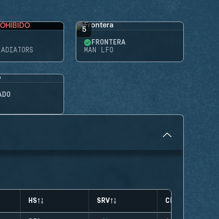
OHIBIDO
5
FRONTERA
LADIATORS
MAN LFO
ADO
HS
SRV
CLUTCHES