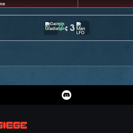
7
:
3