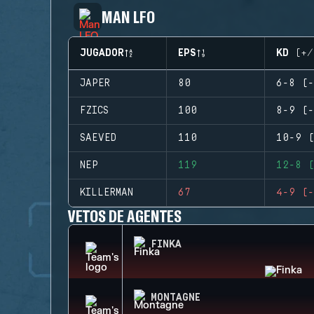
MAN LFO
JUGADOR
EPS
KD (+/
JAPER
80
6-8 (-
FZICS
100
8-9 (-
SAEVED
110
10-9 (
NEP
119
12-8 (
KILLERMAN
67
4-9 (-
VETOS DE AGENTES
FINKA
MONTAGNE