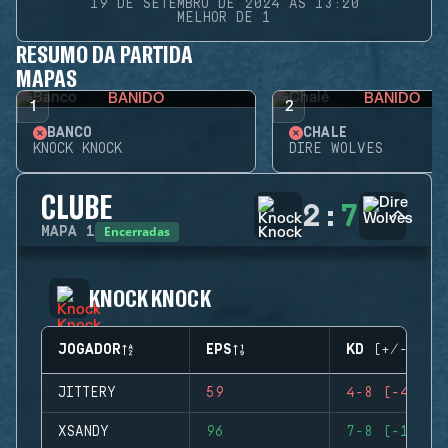
19 DE SETEMBRO DE 2024 ÀS 13:20
MELHOR DE 1
RESUMO DA PARTIDA
MAPAS
BANIDO
BANIDO
1
2
BANCO
CHALÉ
KNOCK KNOCK
DIRE WOLVES
CLUBE
2
:
7
Encerradas
MAPA
1
KNOCK KNOCK
JOGADOR
EPS
KD (+/-)
JITTERY
59
4-8 (-4)
XSANDY
96
7-8 (-1)