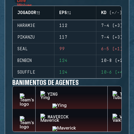
JOGADOR
EPS
KD (+/-)
HARAM3E
112
7-4 (+3)
PIKANZU
117
7-4 (+3)
SEAL
99
6-5 (+1)
BINBIN
124
10-8 (+2)
SOUFFLE
124
10-6 (+4)
BANIMENTOS DE AGENTES
YING
TUBAR
MAVERICK
VALKY