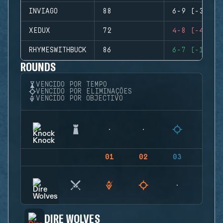
INVIAGO
88
6-9 (-3)
XEDUX
72
4-8 (-4)
RHYMESWITHBUCK
86
6-7 (-1)
ROUNDS
VENCIDO POR TEMPO
VENCIDO POR ELIMINAÇÕES
VENCIDO POR OBJECTIVO
01
02
03
04
DIRE WOLVES