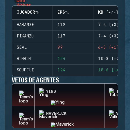
JUGADOR
EPS
KD (+/-)
HARAM3E
112
7-4 (+3)
PIKANZU
117
7-4 (+3)
SEAL
99
6-5 (+1)
BINBIN
124
10-8 (+2)
SOUFFLE
124
10-6 (+4)
VETOS DE AGENTES
YING
TUBAR
MAVERICK
VALKY