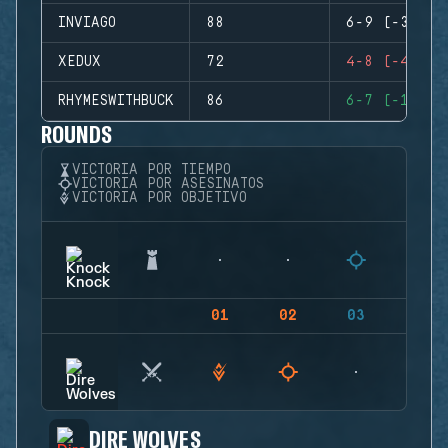
INVIAGO
88
6-9 (-3)
XEDUX
72
4-8 (-4)
RHYMESWITHBUCK
86
6-7 (-1)
ROUNDS
VICTORIA POR TIEMPO
VICTORIA POR ASESINATOS
VICTORIA POR OBJETIVO
01
02
03
04
DIRE WOLVES