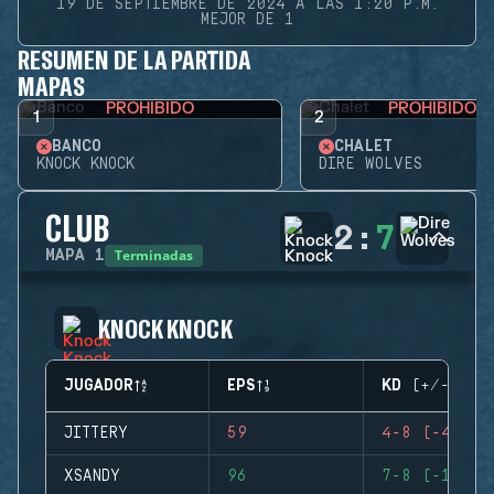
19 DE SEPTIEMBRE DE 2024 A LAS 1:20 P.M.
MEJOR DE 1
RESUMEN DE LA PARTIDA
MAPAS
PROHIBIDO
PROHIBIDO
1
2
BANCO
CHALET
KNOCK KNOCK
DIRE WOLVES
CLUB
2
:
7
Terminadas
MAPA
1
KNOCK KNOCK
JUGADOR
EPS
KD (+/-)
JITTERY
59
4-8 (-4)
XSANDY
96
7-8 (-1)