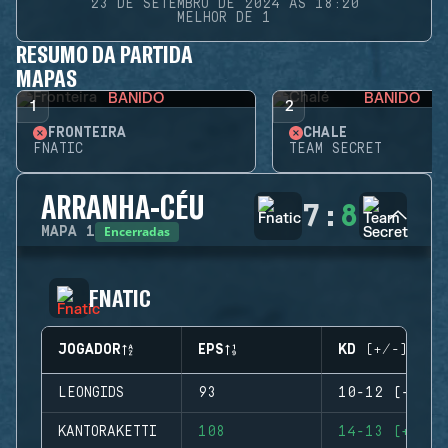
23 DE SETEMBRO DE 2024 ÀS 18:20
MELHOR DE 1
RESUMO DA PARTIDA
MAPAS
BANIDO
BANIDO
1
2
FRONTEIRA
CHALÉ
FNATIC
TEAM SECRET
ARRANHA-CÉU
7
:
8
Encerradas
MAPA
1
FNATIC
JOGADOR
EPS
KD (+/-)
LEONGIDS
93
10-12 (-2)
KANTORAKETTI
108
14-13 (+1)