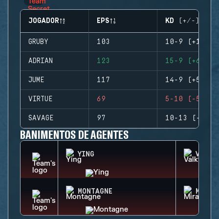
JOGADOR
EPS
KD (+/-)
GRUBY
103
10-9 (+1)
ADRIAN
123
15-9 (+6)
JUME
117
14-9 (+5)
VIRTUE
69
5-10 (-5)
SAVAGE
97
10-13 (-3)
BANIMENTOS DE AGENTES
YING
VALKY
MONTAGNE
MIRA