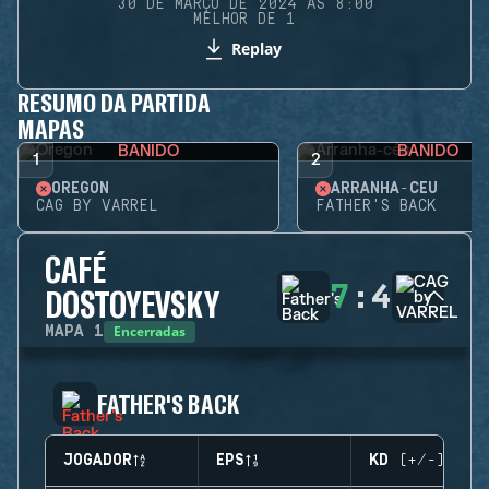
30 DE MARÇO DE 2024 ÀS 8:00
MELHOR DE 1
Replay
RESUMO DA PARTIDA
MAPAS
BANIDO
BANIDO
1
2
OREGON
ARRANHA-CÉU
CAG BY VARREL
FATHER'S BACK
CAFÉ
7
:
4
DOSTOYEVSKY
Encerradas
MAPA
1
FATHER'S BACK
JOGADOR
EPS
KD (+/-)