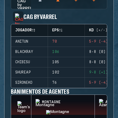
CAG BY VARREL
JOGADOR
EPS
KD (+/-)
ANITUN
70
5-9 (-4)
BLACKRAY
106
8-8 (0)
CHIBISU
105
8-8 (0)
SHUREAP
102
9-8 (+1)
SIRONEKO
76
5-9 (-4)
BANIMENTOS DE AGENTES
MONTAGNE
AZAMI