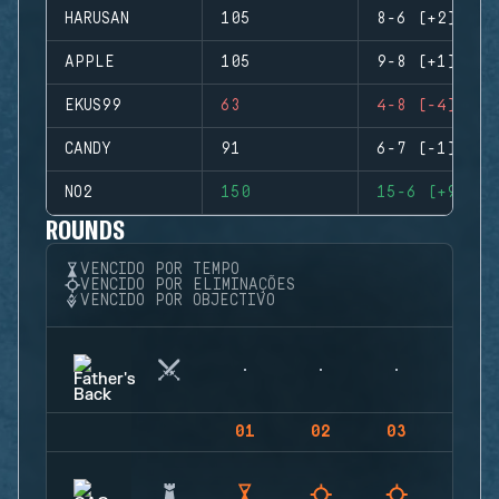
HARUSAN
105
8-6 (+2)
APPLE
105
9-8 (+1)
EKUS99
63
4-8 (-4)
CANDY
91
6-7 (-1)
NO2
150
15-6 (+9)
ROUNDS
VENCIDO POR TEMPO
VENCIDO POR ELIMINAÇÕES
VENCIDO POR OBJECTIVO
01
02
03
04