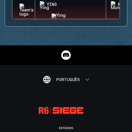
YING
MUTE
PORTUGUÊS
ESTÚDIOS