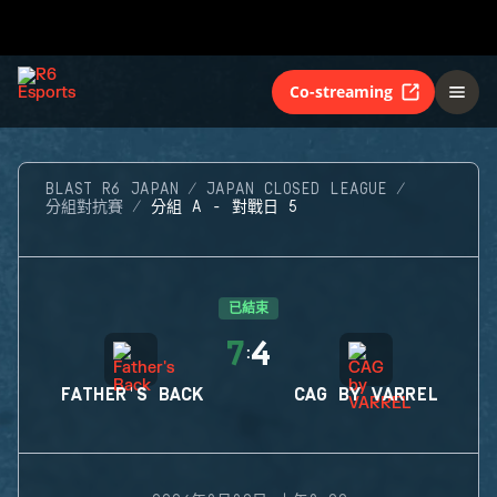
Co-streaming
BLAST R6 JAPAN
JAPAN CLOSED LEAGUE
分組對抗賽
分組 A - 對戰日 5
已結束
7
4
:
FATHER'S BACK
CAG BY VARREL