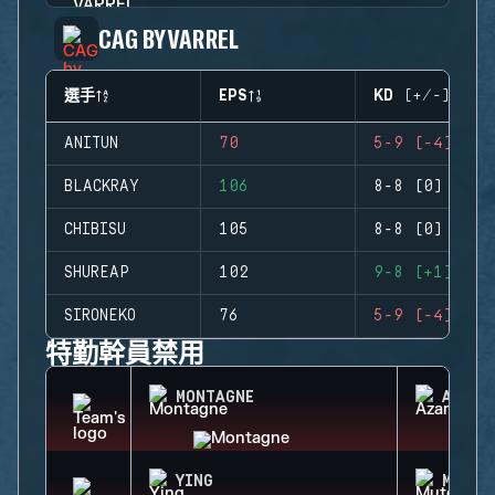
CAG BY VARREL
選手
EPS
KD (+/-)
ANITUN
70
5-9 (-4)
BLACKRAY
106
8-8 (0)
CHIBISU
105
8-8 (0)
SHUREAP
102
9-8 (+1)
SIRONEKO
76
5-9 (-4)
特勤幹員禁用
MONTAGNE
AZAMI
YING
MUTE