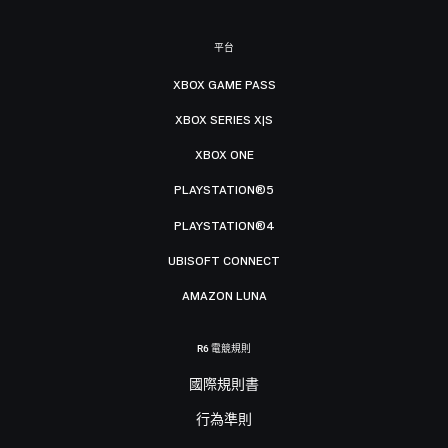
平台
XBOX GAME PASS
XBOX SERIES X|S
XBOX ONE
PLAYSTATION®5
PLAYSTATION®4
UBISOFT CONNECT
AMAZON LUNA
R6 電競規則
國際規則書
行為準則