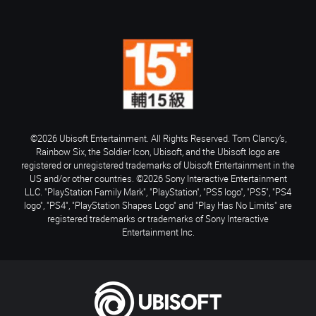
©2026 Ubisoft Entertainment. All Rights Reserved. Tom Clancy’s,
Rainbow Six, the Soldier Icon, Ubisoft, and the Ubisoft logo are
registered or unregistered trademarks of Ubisoft Entertainment in the
US and/or other countries. ©2026 Sony Interactive Entertainment
LLC. "PlayStation Family Mark", "PlayStation", "PS5 logo", "PS5", "PS4
logo", "PS4", "PlayStation Shapes Logo" and "Play Has No Limits" are
registered trademarks or trademarks of Sony Interactive
Entertainment Inc.