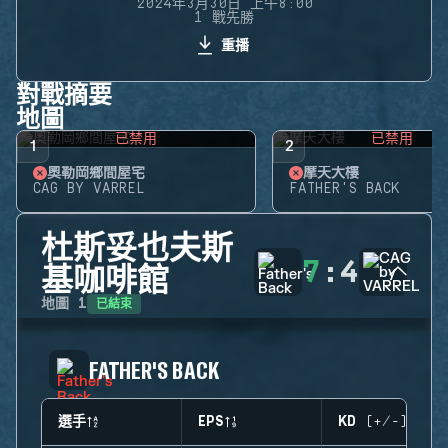
2024年3月30日 上午8:00
1 戰先勝
重播
對戰摘要
地圖
已禁用
已禁用
1
2
奧勒岡鄉間屋宅
摩天大樓
CAG BY VARREL
FATHER'S BACK
杜斯妥也夫斯
7
:
4
基咖啡館
已結束
地圖
1
FATHER'S BACK
選手
EPS
KD (+/-)