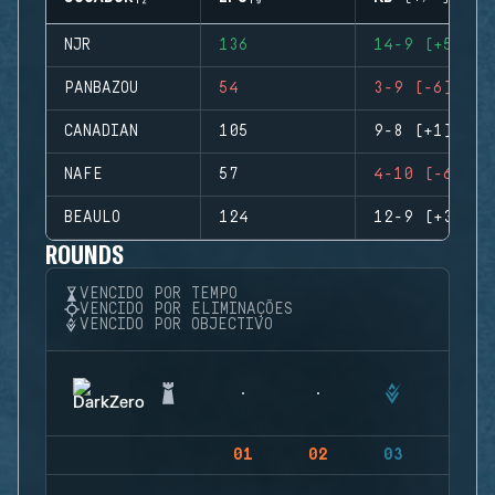
NJR
136
14-9 (+5)
PANBAZOU
54
3-9 (-6)
CANADIAN
105
9-8 (+1)
NAFE
57
4-10 (-6)
BEAULO
124
12-9 (+3)
ROUNDS
VENCIDO POR TEMPO
VENCIDO POR ELIMINAÇÕES
VENCIDO POR OBJECTIVO
01
02
03
04