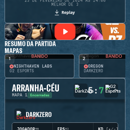
23 DE FEVEREIRO DE 2024 ÀS 14:00
MELHOR DE 3
Replay
RESUMO DA PARTIDA
MAPAS
BANIDO
BANIDO
1
2
NIGHTHAVEN LABS
OREGON
G2 ESPORTS
DARKZERO
ARRANHA-CÉU
5
:
7
Encerradas
MAPA
1
DARKZERO
JOGADOR
EPS
KD (+/-)